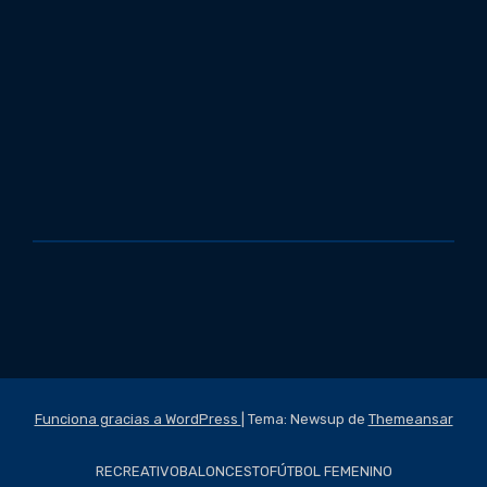
Funciona gracias a WordPress
|
Tema: Newsup de
Themeansar
RECREATIVO
BALONCESTO
FÚTBOL FEMENINO