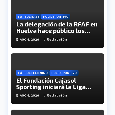
FÚTBOL BASE
POLIDEPORTIVO
La delegación de la RFAF en
Huelva hace público los
calendarios de la categoría
Redacción
AGO 6, 2026
juvenil
FÚTBOL FEMENINO
POLIDEPORTIVO
El Fundación Cajasol
Sporting iniciará la Liga
recibiendo al Cacereño
Redacción
AGO 6, 2026
Atlético