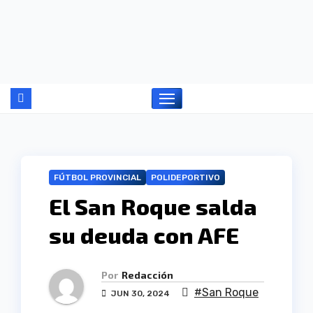
Ir
al
contenido
FÚTBOL PROVINCIAL
POLIDEPORTIVO
El San Roque salda
su deuda con AFE
Por
Redacción
#San Roque
JUN 30, 2024