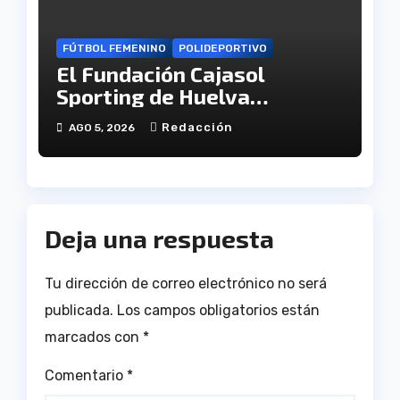
FÚTBOL FEMENINO
POLIDEPORTIVO
El Fundación Cajasol
Sporting de Huelva
disputará la Copa de
Redacción
AGO 5, 2026
Andalucía en el Estadio
Antonio Toledo Sánchez
Deja una respuesta
Tu dirección de correo electrónico no será
publicada.
Los campos obligatorios están
marcados con
*
Comentario
*