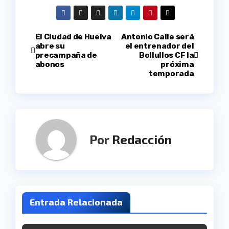
Navegación
El Ciudad de Huelva
Antonio Calle será
abre su
el entrenador del
precampaña de
Bollullos CF la
de
abonos
próxima
temporada
entradas
Por
Redacción
Entrada Relacionada