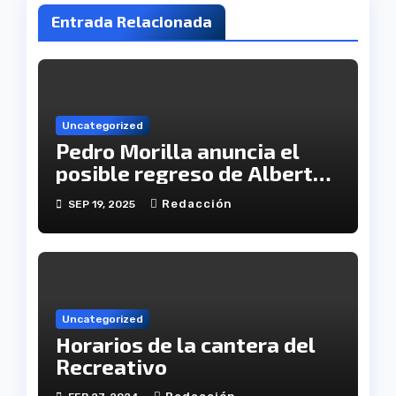
Entrada Relacionada
Uncategorized
Pedro Morilla anuncia el
posible regreso de Alberto
López a la convocatoria
Redacción
SEP 19, 2025
Uncategorized
Horarios de la cantera del
Recreativo