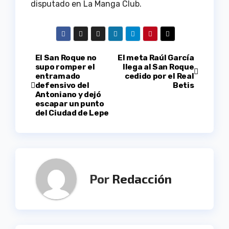
disputado en La Manga Club.
Navegación
El San Roque no
El meta Raúl García
supo romper el
llega al San Roque
entramado
cedido por el Real
de
defensivo del
Betis
Antoniano y dejó
entradas
escapar un punto
del Ciudad de Lepe
Por
Redacción