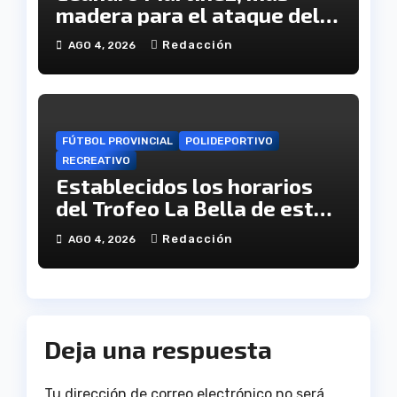
madera para el ataque del
Decano
Redacción
AGO 4, 2026
FÚTBOL PROVINCIAL
POLIDEPORTIVO
RECREATIVO
Establecidos los horarios
del Trofeo La Bella de este
viernes
Redacción
AGO 4, 2026
Deja una respuesta
Tu dirección de correo electrónico no será