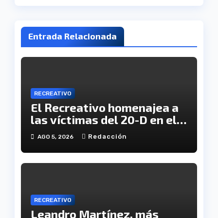
Entrada Relacionada
RECREATIVO
El Recreativo homenajea a
las víctimas del 20-D en el
XX aniversario de la
Redacción
AGO 5, 2026
tragedia
RECREATIVO
Leandro Martínez, más