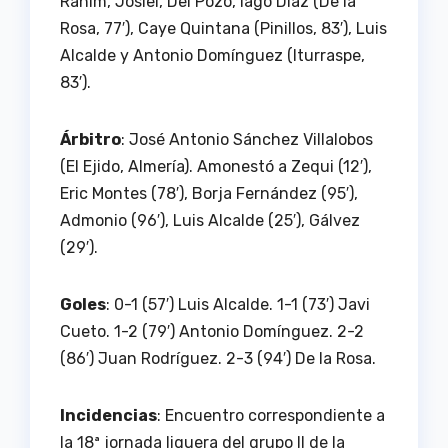
Rahim, Josiel, Del Pozo, Iago Díaz (De la
Rosa, 77′), Caye Quintana (Pinillos, 83′), Luis
Alcalde y Antonio Domínguez (Iturraspe,
83′).
Árbitro
: José Antonio Sánchez Villalobos
(El Ejido, Almería). Amonestó a Zequi (12′),
Eric Montes (78′), Borja Fernández (95′),
Admonio (96′), Luis Alcalde (25′), Gálvez
(29′).
Goles
: 0-1 (57′) Luis Alcalde. 1-1 (73′) Javi
Cueto. 1-2 (79′) Antonio Domínguez. 2-2
(86′) Juan Rodríguez. 2-3 (94′) De la Rosa.
Incidencias
: Encuentro correspondiente a
la 18ª jornada liguera del grupo II de la