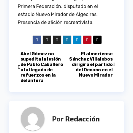
Primera Federación, disputado en el
estadio Nuevo Mirador de Algeciras.
Presencia de afición recreativista.
Navegación
Abel Gómez no
El almeriense
supedita la lesión
Sánchez Villalobos
de Pablo Caballero
dirigirá el partido
de
a la llegada de
del Decano en el
refuerzos en la
Nuevo Mirador
entradas
delantera
Por
Redacción