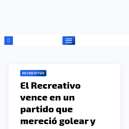
Ir
al
contenido
RECREATIVO
El Recreativo
vence en un
partido que
mereció golear y