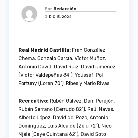
Por
Redacción
DIC 15, 2024
Real Madrid Castilla:
Fran González,
Chema, Gonzalo García, Víctor Muñoz,
Antonio David, David Ruiz, David Jiménez
(Víctor Valdepeñas 84´), Youssef, Pol
Fortuny (Loren 70´), Ribes y Mario Rivas.
Recreativo:
Rubén Gálvez, Dani Perejón,
Rubén Serrano (Cerrudo 82´), Raúl Navas,
Alberto López, David del Pozo, Antonio
Domínguez, Luis Alcalde (Zelu 72´), Nico
Njala (Caye Quintana 62´), David Soto