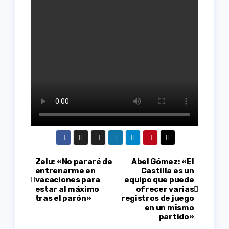
Navegación
Zelu: «No pararé de
Abel Gómez: «El
entrenarme en
Castilla es un
vacaciones para
equipo que puede
de
estar al máximo
ofrecer varias
tras el parón»
registros de juego
entradas
en un mismo
partido»