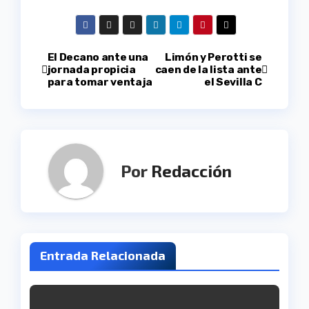
Navegación
El Decano ante una
Limón y Perotti se
jornada propicia
caen de la lista ante
para tomar ventaja
el Sevilla C
de
entradas
Por
Redacción
Entrada Relacionada