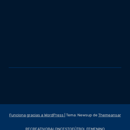
Funciona gracias a WordPress
|
Tema: Newsup de
Themeansar
RECREATIVO
BALONCESTO
FÚTBOL FEMENINO