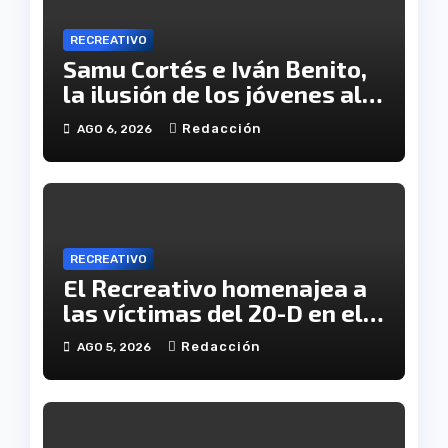
RECREATIVO
Samu Cortés e Iván Benito,
la ilusión de los jóvenes al
servicio del Decano
Redacción
AGO 6, 2026
RECREATIVO
El Recreativo homenajea a
las víctimas del 20-D en el
XX aniversario de la
Redacción
AGO 5, 2026
tragedia