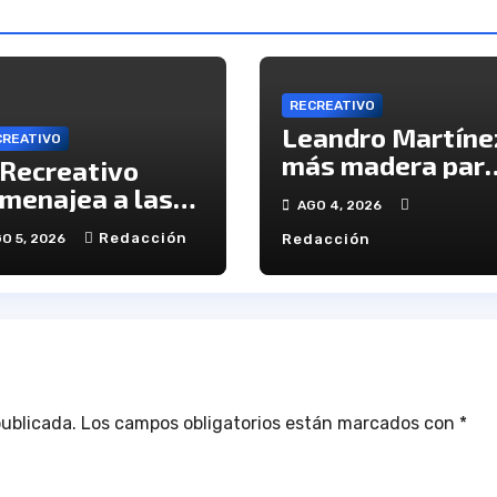
RECREATIVO
Leandro Martíne
CREATIVO
más madera par
 Recreativo
el ataque del
menajea a las
AGO 4, 2026
Decano
ctimas del 20-D
Redacción
O 5, 2026
Redacción
 el XX
iversario de la
agedia
publicada.
Los campos obligatorios están marcados con
*