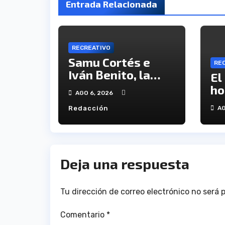
Entrada Relacionada
RECREATIVO
Samu Cortés e
RE
Iván Benito, la
El
ilusión de los
ho
AGO 6, 2026
jóvenes al
ví
Redacción
AG
servicio del
en
Decano
an
tr
Deja una respuesta
Tu dirección de correo electrónico no será 
Comentario
*