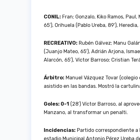
CONIL:
Fran; Gonzalo, Kiko Ramos, Paul, 
65′), Orihuela (Pablo Ureba, 89′), Heredia,
RECREATIVO:
Rubén Gálvez; Manu Galán,
(Juanjo Mateo, 65′), Adrián Arjona, Ismae
Alarcón, 65′), Víctor Barroso; Cristian Ter
Árbitro:
Manuel Vázquez Tovar (colegio d
asistido en las bandas. Mostró la cartulin
Goles: 0-1
(28′) Víctor Barroso, al aprov
Manzano, al transformar un penalti.
Incidencias:
Partido correspondiente a l
estadio Municipal Antonio Pérez Ureba de 