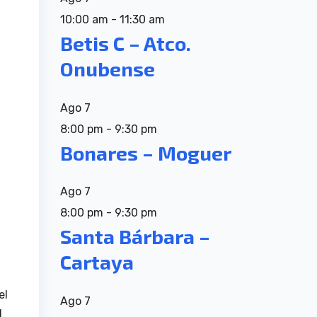
10:00 am
-
11:30 am
Betis C – Atco.
Onubense
Ago
7
8:00 pm
-
9:30 pm
Bonares – Moguer
Ago
7
8:00 pm
-
9:30 pm
Santa Bárbara –
Cartaya
el
Ago
7
l