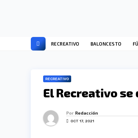
Ir
al
contenido
RECREATIVO
BALONCESTO
F
RECREATIVO
El Recreativo se
Por
Redacción
OCT 17, 2021