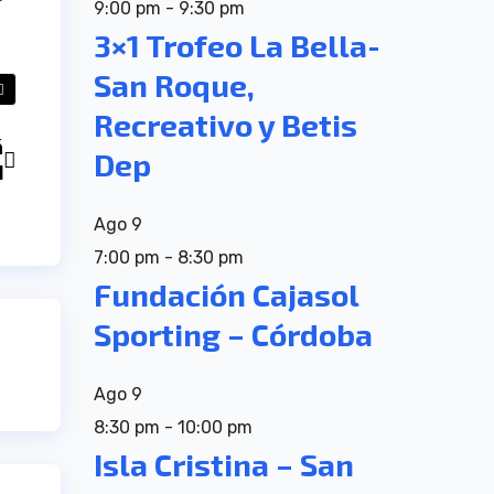
9:00 pm
-
9:30 pm
3×1 Trofeo La Bella-
San Roque,
Recreativo y Betis
á
Dep
l
Ago
9
7:00 pm
-
8:30 pm
Fundación Cajasol
Sporting – Córdoba
Ago
9
8:30 pm
-
10:00 pm
Isla Cristina – San