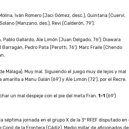
Molina, Iván Romero (Jaci Gómez, desc.), Quintana (Cuervi,
 Solano (Manzano, des.), Revi (Calderón, 79′).
 Pablo Gallardo, Ale Limón (Juan Delgado, 76′); Diawara
l Barragán, Pedro Pata (Perotti, 76′); Marc Fraile (Chendo
án.
e Málaga). Muy mal. Siguiendo el juego muy de lejos y mal
a amarilla a Manu Galán (69′) y Ale Limón (72′), por el Recre.
echar un mal despeje con el pie del meta Fran.
1-1
(69′)
a séptima jornada en el grupo X de la 3ª RFEF disputado en 
Conil de la Frontera (Cádiz). Medio millar de aficionados de