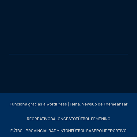
Funciona gracias a WordPress
|
Tema: Newsup de
Themeansar
RECREATIVO
BALONCESTO
FÚTBOL FEMENINO
FÚTBOL PROVINCIAL
BÁDMINTON
FÚTBOL BASE
POLIDEPORTIVO