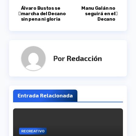
Navegación
Álvaro Bustos se
Manu Galán no
marcha del Decano
seguirá en el
sin pena ni gloria
Decano
de
entradas
Por
Redacción
Entrada Relacionada
RECREATIVO