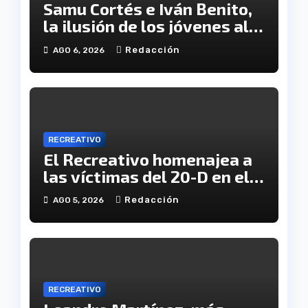
Samu Cortés e Iván Benito,
la ilusión de los jóvenes al
servicio del Decano
Redacción
AGO 6, 2026
RECREATIVO
El Recreativo homenajea a
las víctimas del 20-D en el
XX aniversario de la
Redacción
AGO 5, 2026
tragedia
RECREATIVO