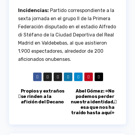
Incidencias:
Partido correspondiente a la
sexta jornada en el grupo II de la Primera
Federación disputado en el estadio Alfredo
di Stéfano de la Ciudad Deportiva del Real
Madrid en Valdebebas, al que asistieron
1.900 espectadores, alrededor de 200
aficionados onubenses.
Navegación
Propios y extraños
Abel Gómez: «No
se rinden a la
podemos perder
afición del Decano
nuestra identidad,
de
esa que nos ha
traído hasta aquí»
entradas