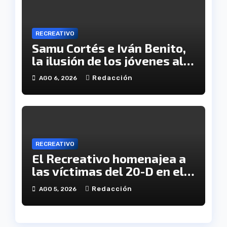
RECREATIVO
Samu Cortés e Iván Benito,
la ilusión de los jóvenes al
servicio del Decano
Redacción
AGO 6, 2026
RECREATIVO
El Recreativo homenajea a
las víctimas del 20-D en el
XX aniversario de la
Redacción
AGO 5, 2026
tragedia