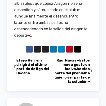
albiazules , que López Aragón no sería
despedido y sí reubicado en el club,m
aunque finalmente el desencuentro
latente entre ambas partes ha
desencadenado en la salida del dirigente
deportivo.
Navegación
Etayo Herrera
Raúl Navas «Estoy
dirigirá el último
muy a gusto en
partido de liga del
Huelva,he sido
de
Decano
parte del problema
quiero ser parte de
entradas
la solución»