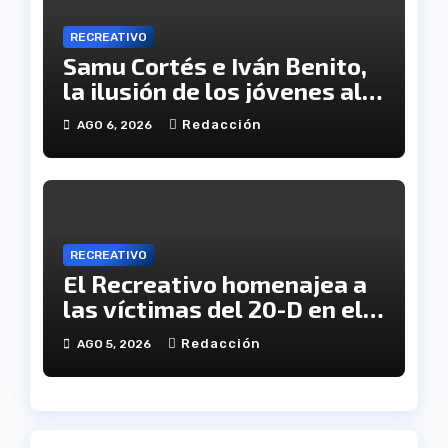
RECREATIVO
Samu Cortés e Iván Benito,
la ilusión de los jóvenes al
servicio del Decano
Redacción
AGO 6, 2026
RECREATIVO
El Recreativo homenajea a
las víctimas del 20-D en el
XX aniversario de la
Redacción
AGO 5, 2026
tragedia