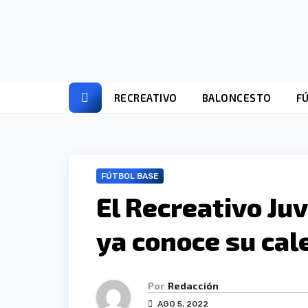
Ir
al
contenido
RECREATIVO
BALONCESTO
F
FÚTBOL BASE
El Recreativo Juv
ya conoce su cal
Por
Redacción
AGO 5, 2022