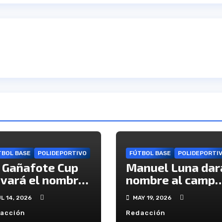
TBOL BASE
POLIDEPORTIVO
FÚTBOL BASE
POLIDEPORTI
 Gañafote Cup
Manuel Luna dar
evará el nombre
nombre al campo
stino Huelva
de fútbol de Cris
L 14, 2026
MAY 19, 2026
ra reforzar la
Pobre
acción
Redacción
oyección