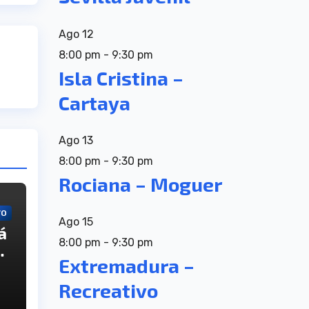
Ago
12
8:00 pm
-
9:30 pm
Isla Cristina –
Cartaya
Ago
13
8:00 pm
-
9:30 pm
Rociana – Moguer
VO
Ago
15
á
8:00 pm
-
9:30 pm
Extremadura –
to
Recreativo