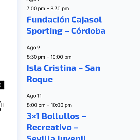
7:00 pm
-
8:30 pm
Fundación Cajasol
Sporting – Córdoba
Ago
9
8:30 pm
-
10:00 pm
Isla Cristina – San
Roque
Ago
11
e
8:00 pm
-
10:00 pm
n
3×1 Bollullos –
Recreativo –
Sevilla Juvenil