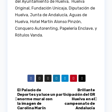
del Ayuntamiento de Huelva, Huelva
Original, Fundación Unicaja, Diputación de
Huelva, Junta de Andalucía, Aguas de
Huelva, Hotel Martín Alonso Pinzón,
Conquero Autorenting, Papelería Enclave, y
Rótulos Vanda.
Navegación
El Palacio de
Brillante
Deportes ya luce un
participación del GR
enorme mural con
Huelva en el
de
la imagen de
campeonato de
Carolina Marín
Andalucía