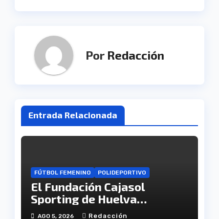
entradas
Por
Redacción
Entrada Relacionada
FÚTBOL FEMENINO
POLIDEPORTIVO
El Fundación Cajasol
Sporting de Huelva
disputará la Copa de
Redacción
AGO 5, 2026