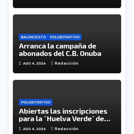
Andalucía en el Estadio
Antonio Toledo Sánchez
BALONCESTO
POLIDEPORTIVO
Arranca la campaña de
abonados del C.B. Onuba
Redacción
AGO 4, 2026
POLIDEPORTIVO
Abiertas las inscripciones
para la `Huelva Verde´ de
Onúpolis
Redacción
AGO 4, 2026