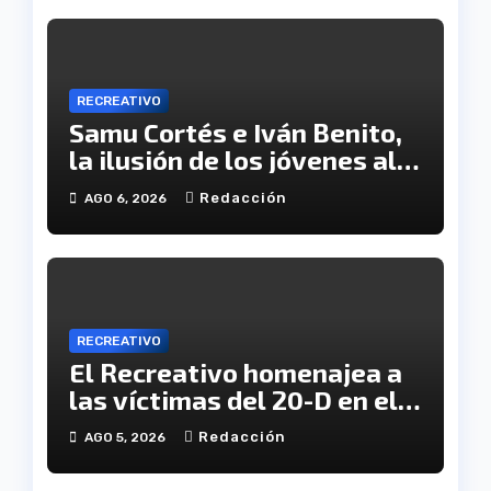
RECREATIVO
Samu Cortés e Iván Benito,
la ilusión de los jóvenes al
servicio del Decano
Redacción
AGO 6, 2026
RECREATIVO
El Recreativo homenajea a
las víctimas del 20-D en el
XX aniversario de la
Redacción
AGO 5, 2026
tragedia