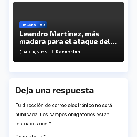
RECREATIVO
Leandro Martínez, más
madera para el ataque del
Decano
Redacción
AGO 4, 2026
Deja una respuesta
Tu dirección de correo electrónico no será
publicada.
Los campos obligatorios están
marcados con
*
Comentario
*