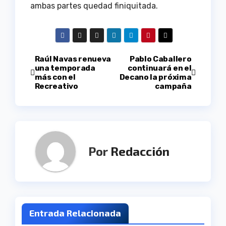
ambas partes quedad finiquitada.
Navegación
Raúl Navas renueva
Pablo Caballero
una temporada
continuará en el
más con el
Decano la próxima
de
Recreativo
campaña
entradas
Por
Redacción
Entrada Relacionada