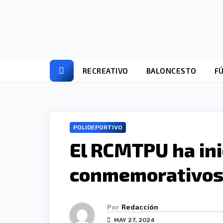
Ir
al
contenido
RECREATIVO
BALONCESTO
F
POLIDEPORTIVO
El RCMTPU ha ini
conmemorativos 
Por
Redacción
MAY 27, 2024