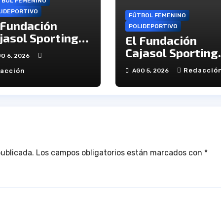
TBOL FEMENINO
LIDEPORTIVO
FÚTBOL FEMENINO
 Fundación
POLIDEPORTIVO
jasol Sporting
El Fundación
iciará la Liga
Cajasol Sporting
O 6, 2026
cibiendo al
de Huelva
Redacció
acción
AGO 5, 2026
cereño Atlético
disputará la Cop
de Andalucía en 
Estadio Antonio
Toledo Sánchez
publicada.
Los campos obligatorios están marcados con
*