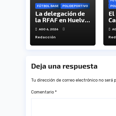
FÚ
FÚTBOL BASE
POLIDEPORTIVO
PO
La delegación de
El
la RFAF en Huelva
Ca
hace público los
in
AGO 6, 2026
AG
calendarios de la
re
Redacción
Red
categoría juvenil
Ca
Deja una respuesta
Tu dirección de correo electrónico no será 
Comentario
*