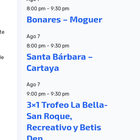
8:00 pm
-
9:30 pm
Bonares – Moguer
te
Ago
7
8:00 pm
-
9:30 pm
Santa Bárbara –
de
Cartaya
Ago
7
9:00 pm
-
9:30 pm
3×1 Trofeo La Bella-
San Roque,
Recreativo y Betis
Dep