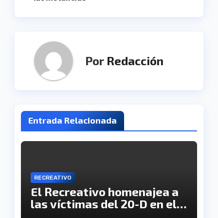
Por
Redacción
Entrada Relacionada
RECREATIVO
El Recreativo homenajea a
las víctimas del 20-D en el
XX aniversario de la