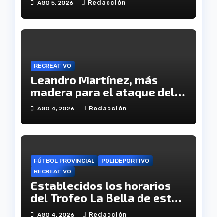
Redacción
AGO 5, 2026
tragedia
RECREATIVO
Leandro Martínez, más
madera para el ataque del
Decano
Redacción
AGO 4, 2026
FÚTBOL PROVINCIAL
POLIDEPORTIVO
RECREATIVO
Establecidos los horarios
del Trofeo La Bella de este
viernes
Redacción
AGO 4, 2026