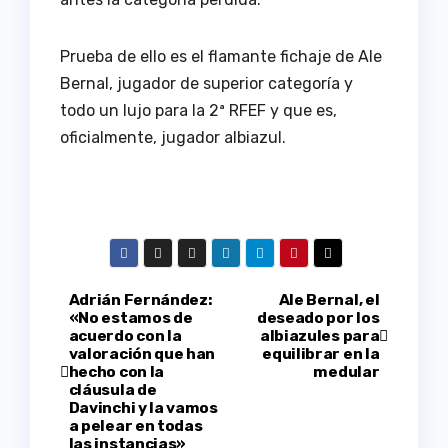
Prueba de ello es el flamante fichaje de Ale
Bernal, jugador de superior categoría y
todo un lujo para la 2ª RFEF y que es,
oficialmente, jugador albiazul.
Navegación
Adrián Fernández:
Ale Bernal, el
«No estamos de
deseado por los
acuerdo con la
albiazules para
de
valoración que han
equilibrar en la
hecho con la
medular
entradas
cláusula de
Davinchi y la vamos
a pelear en todas
las instancias»