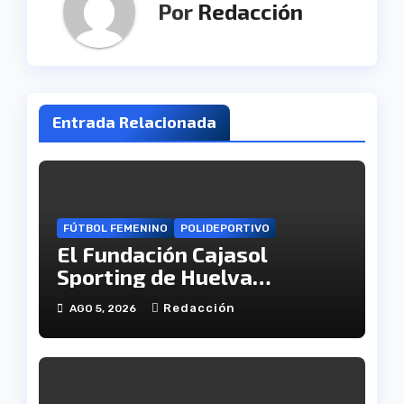
Por
Redacción
Entrada Relacionada
FÚTBOL FEMENINO
POLIDEPORTIVO
El Fundación Cajasol
Sporting de Huelva
disputará la Copa de
Redacción
AGO 5, 2026
Andalucía en el Estadio
Antonio Toledo Sánchez