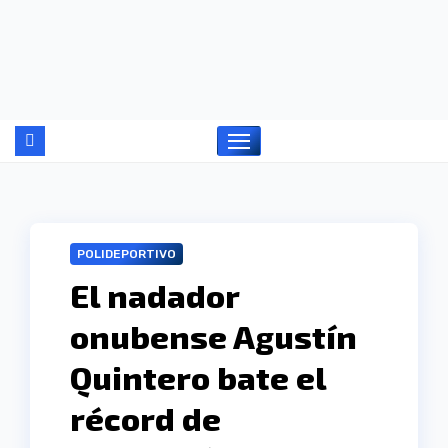
Ir
al
contenido
POLIDEPORTIVO
El nadador
onubense Agustín
Quintero bate el
récord de