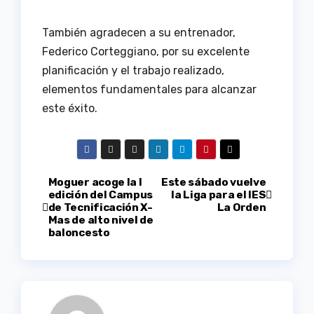
También agradecen a su entrenador,
Federico Corteggiano, por su excelente
planificación y el trabajo realizado,
elementos fundamentales para alcanzar
este éxito.
Navegación
Moguer acoge la I
Este sábado vuelve
edición del Campus
la Liga para el IES
de Tecnificación X-
La Orden
de
Mas de alto nivel de
baloncesto
entradas