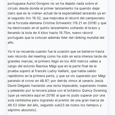
portuguesa Auriol Dongmo no se ha dejado nada sobre el
circulo desde donde el primer lanzamiento ha querido dejar
claro que es la «reina» actual de la especialidad lanzando ya en
el segundo tiro 19.32, que mejoraba el récord del campeonato
de la forzuda alemana Cristina Schwanitz (19.21 en 2018) y que
ha destrozado en el quinto lanzamiento soltando el brazo y
llevando la bola de 4 kilos hasta 19.75m, nuevo récord
portugués que la colocan además líder del ránking mundial del
año.
Ya ni se recuerda cuando fue la ocasión que se batieron hasta
seis récords del meeting como ha sido en esta intensa tarde de
grandes marcas; el primero llegó en los 400 metros vallas a
cargo del estonio Rasmus Mägi que en la parte final de la
prueba superó al francés Ludvy Vaillant, que había salido
rapidísimo en la primera parte, y que se vio superado por Mägi
parando el crono en 48.87; por detrás vimos al canario Jesús
David Delgado haciendo una recta impecable, superando rivales
y peleando por la tercera plaza con el británico Quincy Downing
(que ya venciera aquí en 2018) al que no pudo superar por una
sola centésima pero logrando el premio de una gran marca de
49.53 (líder del año, segundo sub23 de todos los tiempos y
séptimo absoluto).