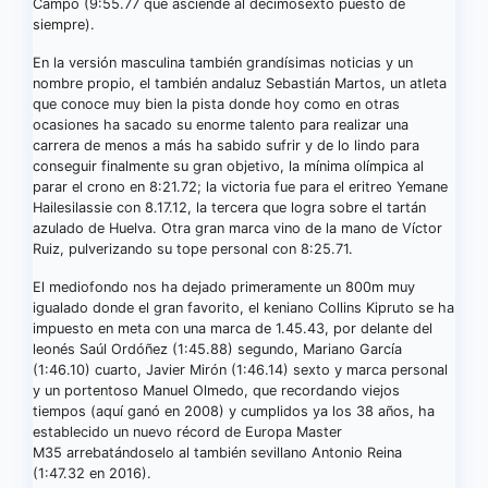
Campo (9:55.77 que asciende al decimosexto puesto de
siempre).
En la versión masculina también grandísimas noticias y un
nombre propio, el también andaluz Sebastián Martos, un atleta
que conoce muy bien la pista donde hoy como en otras
ocasiones ha sacado su enorme talento para realizar una
carrera de menos a más ha sabido sufrir y de lo lindo para
conseguir finalmente su gran objetivo, la mínima olímpica al
parar el crono en 8:21.72; la victoria fue para el eritreo Yemane
Hailesilassie con 8.17.12, la tercera que logra sobre el tartán
azulado de Huelva. Otra gran marca vino de la mano de Víctor
Ruiz, pulverizando su tope personal con 8:25.71.
El mediofondo nos ha dejado primeramente un 800m muy
igualado donde el gran favorito, el keniano Collins Kipruto se ha
impuesto en meta con una marca de 1.45.43, por delante del
leonés Saúl Ordóñez (1:45.88) segundo, Mariano García
(1:46.10) cuarto, Javier Mirón (1:46.14) sexto y marca personal
y un portentoso Manuel Olmedo, que recordando viejos
tiempos (aquí ganó en 2008) y cumplidos ya los 38 años, ha
establecido un nuevo récord de Europa Master
M35 arrebatándoselo al también sevillano Antonio Reina
(1:47.32 en 2016).