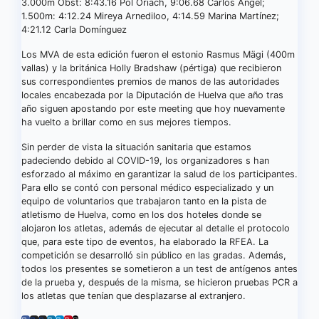
3.000m Obst: 8:43.16 Pol Oriach, 9:06.68 Carlos Ángel;
1.500m: 4:12.24 Mireya Arnediloo, 4:14.59 Marina Martínez;
4:21.12 Carla Domínguez
Los MVA de esta edición fueron el estonio Rasmus Mägi (400m
vallas) y la británica Holly Bradshaw (pértiga) que recibieron
sus correspondientes premios de manos de las autoridades
locales encabezada por la Diputación de Huelva que año tras
año siguen apostando por este meeting que hoy nuevamente
ha vuelto a brillar como en sus mejores tiempos.
Sin perder de vista la situación sanitaria que estamos
padeciendo debido al COVID-19, los organizadores s han
esforzado al máximo en garantizar la salud de los participantes.
Para ello se contó con personal médico especializado y un
equipo de voluntarios que trabajaron tanto en la pista de
atletismo de Huelva, como en los dos hoteles donde se
alojaron los atletas, además de ejecutar al detalle el protocolo
que, para este tipo de eventos, ha elaborado la RFEA. La
competición se desarrolló sin público en las gradas. Además,
todos los presentes se sometieron a un test de antígenos antes
de la prueba y, después de la misma, se hicieron pruebas PCR a
los atletas que tenían que desplazarse al extranjero.