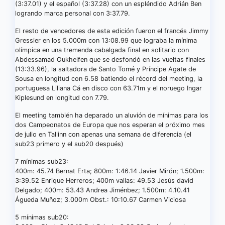
(3:37.01) y el español (3:37.28) con un espléndido Adrián Ben
logrando marca personal con 3:37.79.
El resto de vencedores de esta edición fueron el francés Jimmy
Gressier en los 5.000m con 13:08.99 que lograba la mínima
olímpica en una tremenda cabalgada final en solitario con
Abdessamad Oukhelfen que se desfondó en las vueltas finales
(13:33.96), la saltadora de Santo Tomé y Príncipe Agate de
Sousa en longitud con 6.58 batiendo el récord del meeting, la
portuguesa Liliana Cá en disco con 63.71m y el noruego Ingar
Kiplesund en longitud con 7.79.
El meeting también ha deparado un aluvión de mínimas para los
dos Campeonatos de Europa que nos esperan el próximo mes
de julio en Tallinn con apenas una semana de diferencia (el
sub23 primero y el sub20 después)
7 mínimas sub23:
400m: 45.74 Bernat Erta; 800m: 1:46.14 Javier Mirón; 1.500m:
3:39.52 Enrique Herreros; 400m vallas: 49.53 Jesús david
Delgado; 400m: 53.43 Andrea Jiménbez; 1.500m: 4.10.41
Águeda Muñoz; 3.000m Obst.: 10:10.67 Carmen Viciosa
5 mínimas sub20: