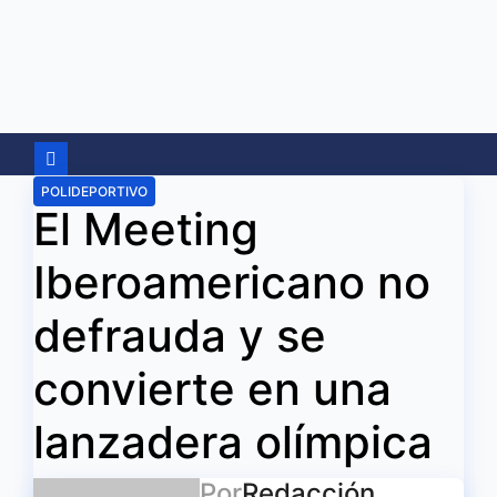
Ir
al
contenido
POLIDEPORTIVO
El Meeting
Iberoamericano no
defrauda y se
convierte en una
lanzadera olímpica
Por
Redacción