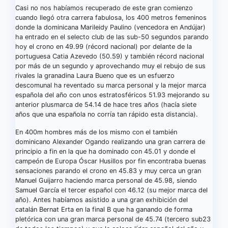
Casi no nos habíamos recuperado de este gran comienzo
cuando llegó otra carrera fabulosa, los 400 metros femeninos
donde la dominicana Marileidy Paulino (vencedora en Andújar)
ha entrado en el selecto club de las sub-50 segundos parando
hoy el crono en 49.99 (récord nacional) por delante de la
portuguesa Catia Azevedo (50.59) y también récord nacional
por más de un segundo y aprovechando muy el rebujo de sus
rivales la granadina Laura Bueno que es un esfuerzo
descomunal ha reventado su marca personal y la mejor marca
española del año con unos estratosféricos 51.93 mejorando su
anterior plusmarca de 54.14 de hace tres años (hacía siete
años que una española no corría tan rápido esta distancia).
En 400m hombres más de los mismo con el también
dominicano Alexander Ogando realizando una gran carrera de
principio a fin en la que ha dominado con 45.01 y donde el
campeón de Europa Óscar Husillos por fin encontraba buenas
sensaciones parando el crono en 45.83 y muy cerca un gran
Manuel Guijarro haciendo marca personal de 45.98, siendo
Samuel García el tercer español con 46.12 (su mejor marca del
año). Antes habíamos asistido a una gran exhibición del
catalán Bernat Erta en la final B que ha ganando de forma
pletórica con una gran marca personal de 45.74 (tercero sub23