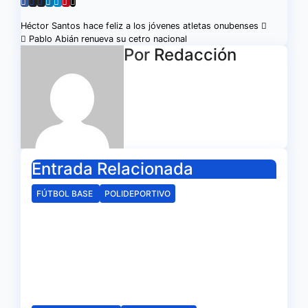
Navegación
Héctor Santos hace feliz a los jóvenes atletas onubenses
Pablo Abián renueva su cetro nacional
de
Por
Redacción
entradas
Entrada Relacionada
FÚTBOL BASE
POLIDEPORTIVO
La delegación de la RFAF en
Huelva hace público los
calendarios de la categoría
juvenil
Ago 6, 2026
Redacción