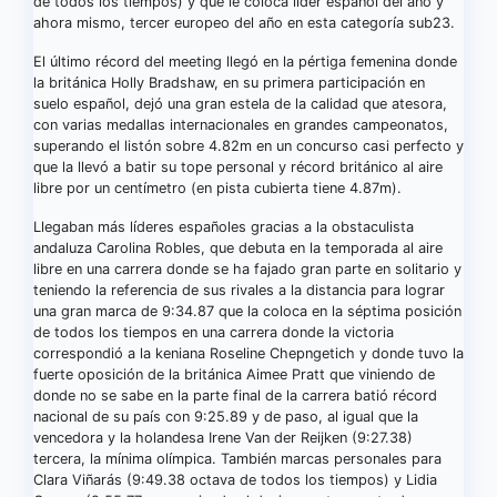
de todos los tiempos) y que le coloca líder español del año y
ahora mismo, tercer europeo del año en esta categoría sub23.
El último récord del meeting llegó en la pértiga femenina donde
la británica Holly Bradshaw, en su primera participación en
suelo español, dejó una gran estela de la calidad que atesora,
con varias medallas internacionales en grandes campeonatos,
superando el listón sobre 4.82m en un concurso casi perfecto y
que la llevó a batir su tope personal y récord británico al aire
libre por un centímetro (en pista cubierta tiene 4.87m).
Llegaban más líderes españoles gracias a la obstaculista
andaluza Carolina Robles, que debuta en la temporada al aire
libre en una carrera donde se ha fajado gran parte en solitario y
teniendo la referencia de sus rivales a la distancia para lograr
una gran marca de 9:34.87 que la coloca en la séptima posición
de todos los tiempos en una carrera donde la victoria
correspondió a la keniana Roseline Chepngetich y donde tuvo la
fuerte oposición de la británica Aimee Pratt que viniendo de
donde no se sabe en la parte final de la carrera batió récord
nacional de su país con 9:25.89 y de paso, al igual que la
vencedora y la holandesa Irene Van der Reijken (9:27.38)
tercera, la mínima olímpica. También marcas personales para
Clara Viñarás (9:49.38 octava de todos los tiempos) y Lidia