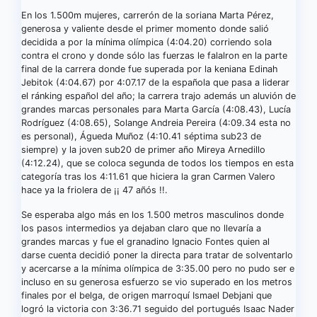
En los 1.500m mujeres, carrerón de la soriana Marta Pérez,
generosa y valiente desde el primer momento donde salió
decidida a por la mínima olímpica (4:04.20) corriendo sola
contra el crono y donde sólo las fuerzas le falalron en la parte
final de la carrera donde fue superada por la keniana Edinah
Jebitok (4:04.67) por 4:07.17 de la española que pasa a liderar
el ránking español del año; la carrera trajo además un aluvión de
grandes marcas personales para Marta García (4:08.43), Lucía
Rodríguez (4:08.65), Solange Andreia Pereira (4:09.34 esta no
es personal), Águeda Muñoz (4:10.41 séptima sub23 de
siempre) y la joven sub20 de primer año Mireya Arnedillo
(4:12.24), que se coloca segunda de todos los tiempos en esta
categoría tras los 4:11.61 que hiciera la gran Carmen Valero
hace ya la friolera de ¡¡ 47 añós !!.
Se esperaba algo más en los 1.500 metros masculinos donde
los pasos intermedios ya dejaban claro que no llevaría a
grandes marcas y fue el granadino Ignacio Fontes quien al
darse cuenta decidió poner la directa para tratar de solventarlo
y acercarse a la mínima olímpica de 3:35.00 pero no pudo ser e
incluso en su generosa esfuerzo se vio superado en los metros
finales por el belga, de origen marroquí Ismael Debjani que
logró la victoria con 3:36.71 seguido del portugués Isaac Nader