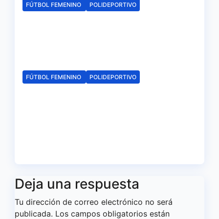
FÚTBOL FEMENINO
POLIDEPORTIVO
El Fundación Cajasol Sporting
iniciará la Liga recibiendo al
Cacereño Atlético
Ago 6, 2026
Redacción
FÚTBOL FEMENINO
POLIDEPORTIVO
El Fundación Cajasol Sporting
de Huelva disputará la Copa
de Andalucía en el Estadio
Antonio Toledo Sánchez
Ago 5, 2026
Redacción
Deja una respuesta
Tu dirección de correo electrónico no será
publicada.
Los campos obligatorios están