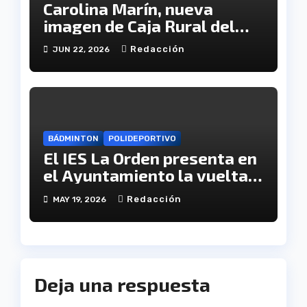
Carolina Marín, nueva
imagen de Caja Rural del
Sur
Redacción
JUN 22, 2026
BÁDMINTON
POLIDEPORTIVO
El IES La Orden presenta en
el Ayuntamiento la vuelta
de la gran final por el título
Redacción
MAY 19, 2026
de liga
Deja una respuesta