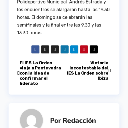
Polideportivo Municipal Andrés Estrada y
los encuentros se alargarán hasta las 19.30
horas. El domingo se celebrarán las
semifinales y la final entre las 9.30 y las
13.30 horas.
Navegación
El IES La Orden
Victoria
viaja a Pontevedra
incontestable del
con la idea de
IES La Orden sobre
de
confirmar el
Ibiza
liderato
entradas
Por
Redacción