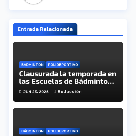
Entrada Relacionada
BÁDMINTON
POLIDEPORTIVO
Clausurada la temporada en
las Escuelas de Bádminton
de nuestra provincia
Redacción
JUN 23, 2026
BÁDMINTON
POLIDEPORTIVO