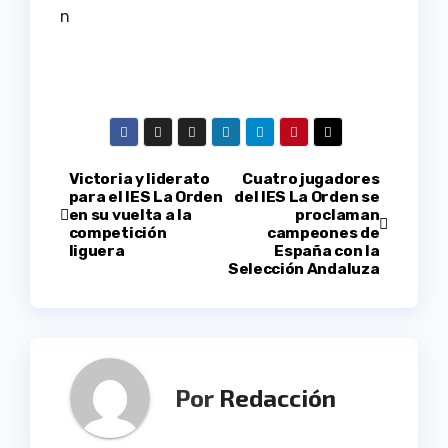
n
Navegación
Victoria y liderato
Cuatro jugadores
para el IES La Orden
del IES La Orden se
en su vuelta a la
proclaman
de
competición
campeones de
liguera
España con la
entradas
Selección Andaluza
Por
Redacción