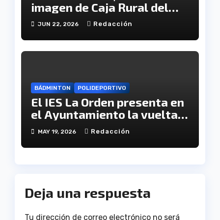
imagen de Caja Rural del
Sur
Redacción
JUN 22, 2026
BÁDMINTON
POLIDEPORTIVO
El IES La Orden presenta en
el Ayuntamiento la vuelta
de la gran final por el título
Redacción
MAY 19, 2026
de liga
Deja una respuesta
Tu dirección de correo electrónico no será