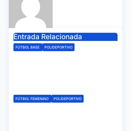
Entrada Relacionada
FÚTBOL BASE
POLIDEPORTIVO
La delegación de la RFAF en
Huelva hace público los
calendarios de la categoría
juvenil
Ago 6, 2026
Redacción
FÚTBOL FEMENINO
POLIDEPORTIVO
El Fundación Cajasol Sporting
iniciará la Liga recibiendo al
Cacereño Atlético