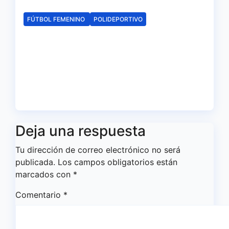
Ago 6, 2026
Redacción
FÚTBOL FEMENINO
POLIDEPORTIVO
El Fundación Cajasol Sporting
de Huelva disputará la Copa
de Andalucía en el Estadio
Antonio Toledo Sánchez
Ago 5, 2026
Redacción
Deja una respuesta
Tu dirección de correo electrónico no será
publicada.
Los campos obligatorios están
marcados con
*
Comentario
*