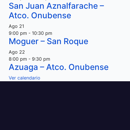
San Juan Aznalfarache –
Atco. Onubense
Ago
21
9:00 pm
-
10:30 pm
Moguer – San Roque
Ago
22
8:00 pm
-
9:30 pm
Azuaga – Atco. Onubense
Ver calendario