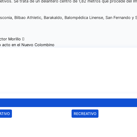
tivos. Se trata de un delantero centro de 1,82 metros que procede del I
conia, Bilbao Athletic, Barakaldo, Balompédica Linense, San Fernando y S
ctor Morillo
vo acto en el Nuevo Colombino
ATIVO
RECREATIVO
u Cortés e Iván
El Recreativo
to, la ilusión de
homenajea a las