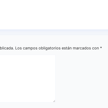
jóvenes al servicio
víctimas del 20-D 
 Decano
el XX aniversario d
tragedia
6, 2026
Redacción
Ago 5, 2026
Redacción
blicada.
Los campos obligatorios están marcados con
*