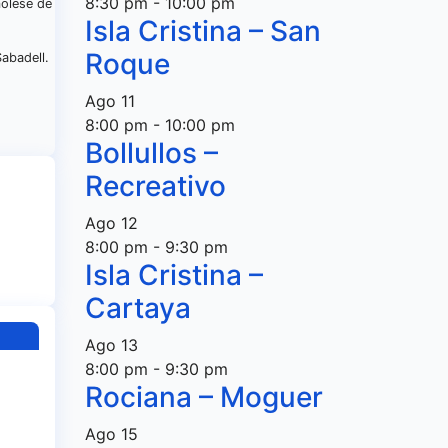
8:30 pm
-
10:00 pm
molese de
Isla Cristina – San
Roque
abadell.
Ago
11
8:00 pm
-
10:00 pm
Bollullos –
Recreativo
Ago
12
8:00 pm
-
9:30 pm
Isla Cristina –
Cartaya
Ago
13
8:00 pm
-
9:30 pm
Rociana – Moguer
Ago
15