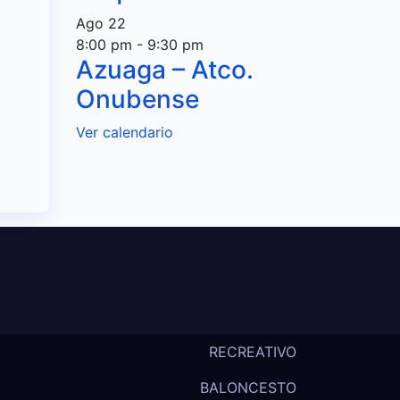
Ago
22
8:00 pm
-
9:30 pm
Azuaga – Atco.
Onubense
Ver calendario
RECREATIVO
BALONCESTO