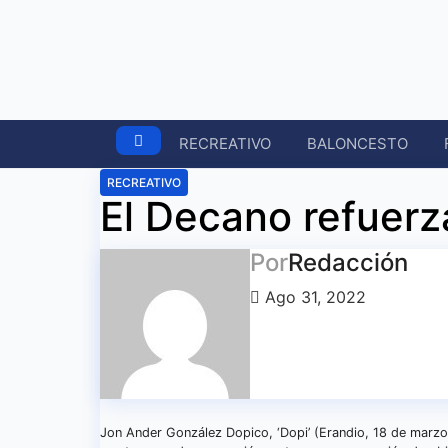
Ir
al
contenido
RECREATIVO
BALONCESTO
RECREATIVO
El Decano refuerz
Por
Redacción
Ago 31, 2022
Jon Ander González Dopico, ‘Dopi’ (Erandio, 18 de marzo