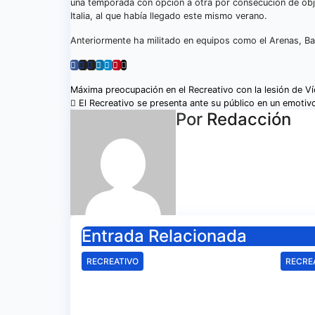
una temporada con opción a otra por consecución de obje
Italia, al que había llegado este mismo verano.
Anteriormente ha militado en equipos como el Arenas, Bas
Navegación
Máxima preocupación en el Recreativo con la lesión de Ví
El Recreativo se presenta ante su público en un emoti
de
Por
Redacción
entradas
Entrada Relacionada
RECREATIVO
RECRE
Mala imagen de un
Sam
Recreativo inócuo
Beni