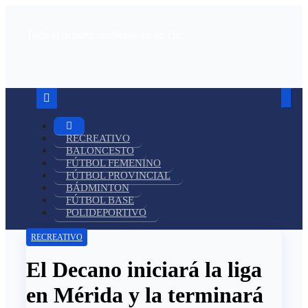
Ir
al
Todo el deporte onubense en un clic
contenido
RECREATIVO
BALONCESTO
FÚTBOL FEMENINO
FÚTBOL PROVINCIAL
BÁDMINTON
FÚTBOL BASE
POLIDEPORTIVO
RECREATIVO
El Decano iniciará la liga
en Mérida y la terminará