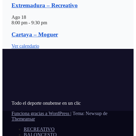
Extremadura – Recreativo
Ago
18
8:00 pm
-
9:30 pm
Cartaya – Moguer
Ver calendario
Todo el deporte onubense en un clic
Funciona gracias a WordPress
|
Tema: Newsup de
Themeansar
RECREATIVO
BALONCESTO