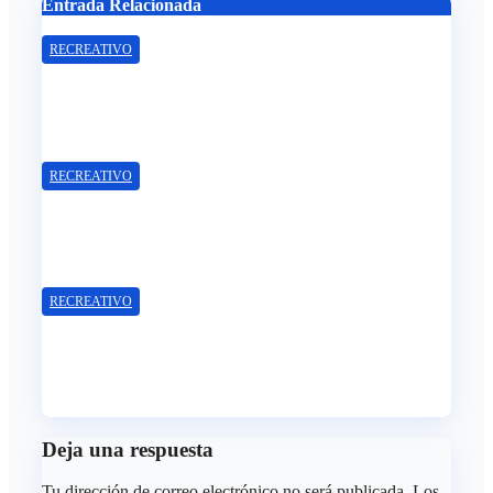
Entrada Relacionada
RECREATIVO
Samu Cortés e Iván Benito, la ilusión de los jóvenes al
servicio del Decano
Ago 6, 2026
Redacción
RECREATIVO
El Recreativo homenajea a las víctimas del 20-D en el
XX aniversario de la tragedia
Ago 5, 2026
Redacción
RECREATIVO
Leandro Martínez, más madera para el ataque del
Decano
Ago 4, 2026
Redacción
Deja una respuesta
Tu dirección de correo electrónico no será publicada.
Los