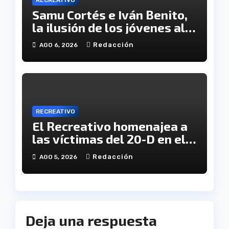
Samu Cortés e Iván Benito,
la ilusión de los jóvenes al
servicio del Decano
Redacción
AGO 6, 2026
RECREATIVO
El Recreativo homenajea a
las víctimas del 20-D en el
XX aniversario de la
Redacción
AGO 5, 2026
tragedia
Deja una respuesta