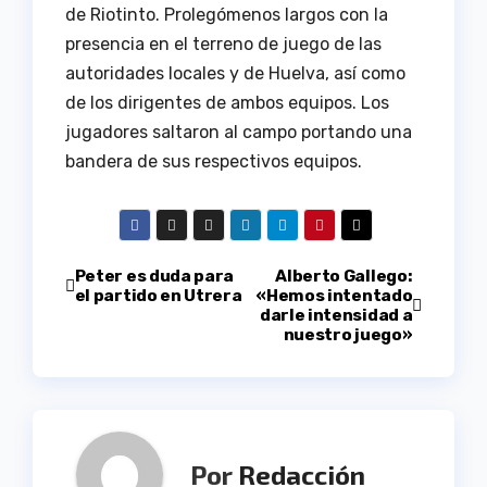
de Riotinto. Prolegómenos largos con la
presencia en el terreno de juego de las
autoridades locales y de Huelva, así como
de los dirigentes de ambos equipos. Los
jugadores saltaron al campo portando una
bandera de sus respectivos equipos.
Navegación
Peter es duda para
Alberto Gallego:
el partido en Utrera
«Hemos intentado
darle intensidad a
de
nuestro juego»
entradas
Por
Redacción