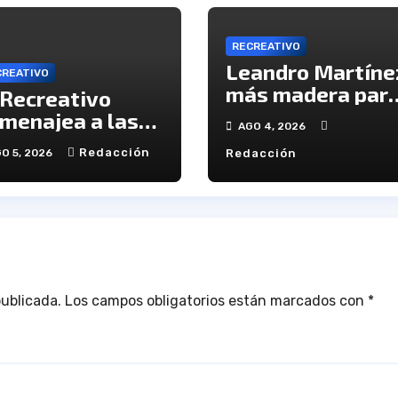
RECREATIVO
Leandro Martíne
CREATIVO
más madera par
 Recreativo
el ataque del
menajea a las
AGO 4, 2026
Decano
ctimas del 20-D
Redacción
O 5, 2026
Redacción
 el XX
iversario de la
agedia
publicada.
Los campos obligatorios están marcados con
*