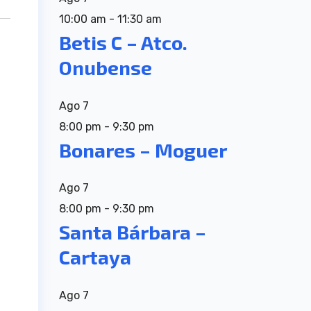
10:00 am
-
11:30 am
Betis C – Atco.
Onubense
Ago
7
8:00 pm
-
9:30 pm
Bonares – Moguer
Ago
7
8:00 pm
-
9:30 pm
Santa Bárbara –
Cartaya
Ago
7