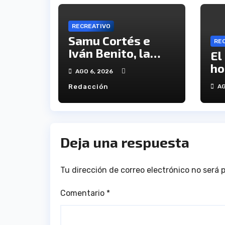
RECREATIVO
Samu Cortés e
RE
Iván Benito, la
El
ilusión de los
ho
AGO 6, 2026
jóvenes al
ví
Redacción
AG
servicio del
en
Decano
an
tr
Deja una respuesta
Tu dirección de correo electrónico no será 
Comentario
*