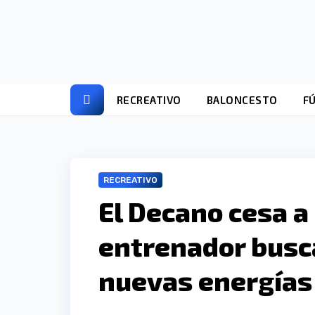
Ir
al
contenido
RECREATIVO
BALONCESTO
F
RECREATIVO
El Decano cesa a
entrenador busc
nuevas energías