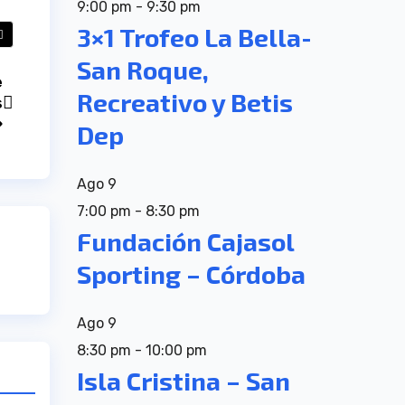
9:00 pm
-
9:30 pm
3×1 Trofeo La Bella-
San Roque,
e
Recreativo y Betis
s
»
Dep
Ago
9
7:00 pm
-
8:30 pm
Fundación Cajasol
Sporting – Córdoba
Ago
9
8:30 pm
-
10:00 pm
Isla Cristina – San