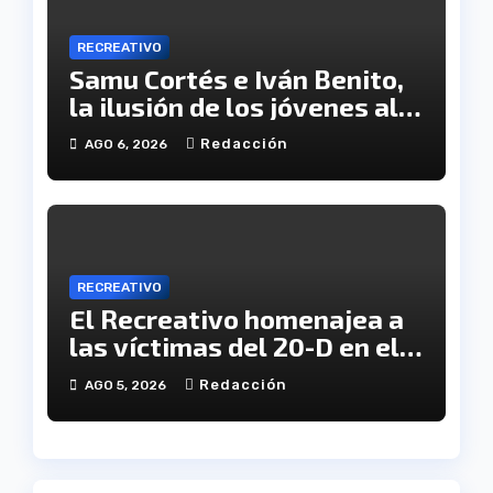
RECREATIVO
Samu Cortés e Iván Benito,
la ilusión de los jóvenes al
servicio del Decano
Redacción
AGO 6, 2026
RECREATIVO
El Recreativo homenajea a
las víctimas del 20-D en el
XX aniversario de la
Redacción
AGO 5, 2026
tragedia