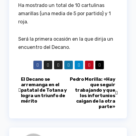
Ha mostrado un total de 10 cartulinas
amarillas (una media de 5 por partido) y 1
roja.
Será la primera ocasión en la que dirija un
encuentro del Decano.
Navegación
El Decano se
Pedro Morilla: «Hay
arremanga en el
que seguir
patatal de Totana y
trabajando y que
de
logra un triunfo de
los infortunios
mérito
caigan de la otra
entradas
parte»