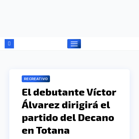
Ir
al
contenido
RECREATIVO
El debutante Víctor
Álvarez dirigirá el
partido del Decano
en Totana