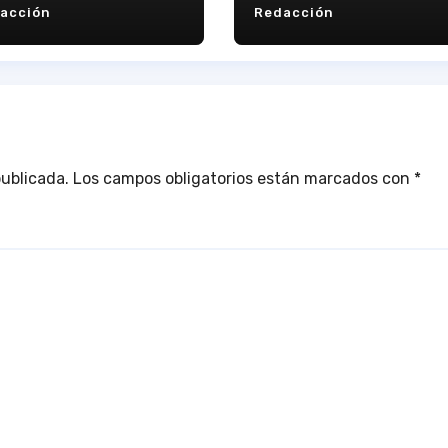
acción
Redacción
actividad como
club
publicada.
Los campos obligatorios están marcados con
*