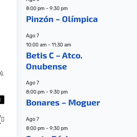
8:00 pm
-
9:30 pm
Pinzón – Olímpica
Ago
7
10:00 am
-
11:30 am
Betis C – Atco.
Onubense
),
Ago
7
8:00 pm
-
9:30 pm
Bonares – Moguer
e
Ago
7
4
8:00 pm
-
9:30 pm