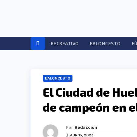
Ir
al
contenido
RECREATIVO
BALONCESTO
F
BALONCESTO
El Ciudad de Hue
de campeón en el
Por
Redacción
ABR 15, 2023