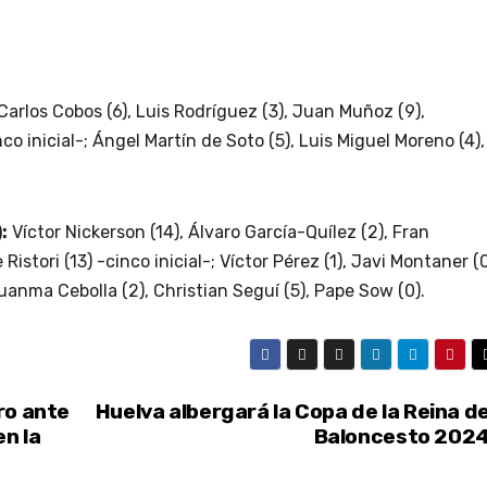
Carlos Cobos (6), Luis Rodríguez (3), Juan Muñoz (9),
nco inicial-; Ángel Martín de Soto (5), Luis Miguel Moreno (4),
:
Víctor Nickerson (14), Álvaro García-Quílez (2), Fran
istori (13) -cinco inicial-; Víctor Pérez (1), Javi Montaner (0
uanma Cebolla (2), Christian Seguí (5), Pape Sow (0).
ro ante
Huelva albergará la Copa de la Reina d
en la
Baloncesto 202