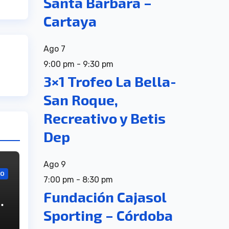
Santa Bárbara –
Cartaya
Ago
7
9:00 pm
-
9:30 pm
3×1 Trofeo La Bella-
San Roque,
Recreativo y Betis
Dep
Ago
9
VO
7:00 pm
-
8:30 pm
Fundación Cajasol
,
Sporting – Córdoba
su