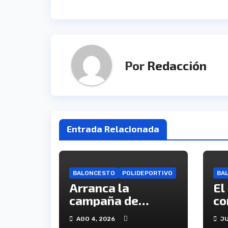
entradas
Por
Redacción
Entrada Relacionada
BALONCESTO
POLIDEPORTIVO
BA
Arranca la
El
campaña de
co
abonados del C.B.
ca
AGO 4, 2026
JU
Onuba
en