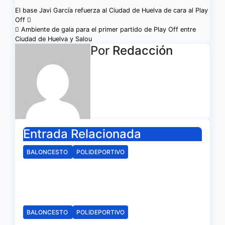
Navegación
El base Javi García refuerza al Ciudad de Huelva de cara al Play
Off
de
Ambiente de gala para el primer partido de Play Off entre
Ciudad de Huelva y Salou
entradas
Por
Redacción
Entrada Relacionada
BALONCESTO
POLIDEPORTIVO
Arranca la campaña de
abonados del C.B. Onuba
Ago 4, 2026
Redacción
BALONCESTO
POLIDEPORTIVO
El CB Onuba ya conoce su