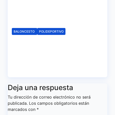
calendario de Liga en Tercera
FEB
Jul 27, 2026
Redacción
BALONCESTO
POLIDEPORTIVO
Día triste para el basket
onubense, el CB. Enrique
Benítez cesa en su actividad
como club
Jul 17, 2026
Redacción
Deja una respuesta
Tu dirección de correo electrónico no será
publicada.
Los campos obligatorios están
marcados con
*