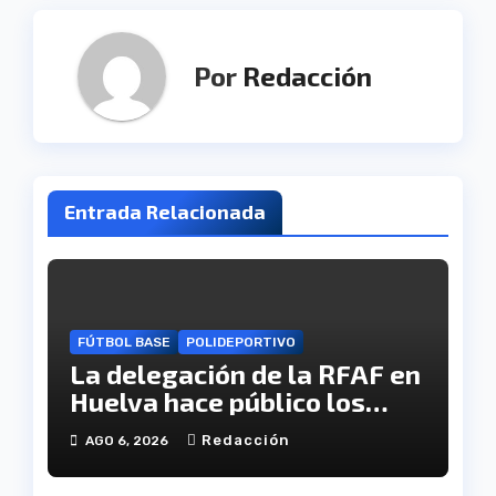
Por
Redacción
Entrada Relacionada
FÚTBOL BASE
POLIDEPORTIVO
La delegación de la RFAF en
Huelva hace público los
calendarios de la categoría
Redacción
AGO 6, 2026
juvenil