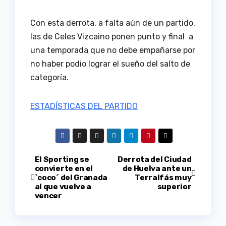
Con esta derrota, a falta aún de un partido,
las de Celes Vizcaino ponen punto y final a
una temporada que no debe empañarse por
no haber podio lograr el sueño del salto de
categoría.
ESTADÍSTICAS DEL PARTIDO
Navegación
El Sporting se
Derrota del Ciudad
convierte en el
de Huelva ante un
`coco´ del Granada
Terralfás muy
de
al que vuelve a
superior
vencer
entradas