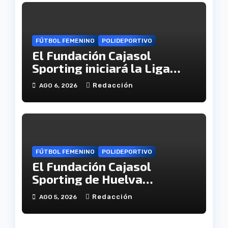
FÚTBOL FEMENINO
POLIDEPORTIVO
El Fundación Cajasol
Sporting iniciará la Liga
recibiendo al Cacereño
Redacción
AGO 6, 2026
Atlético
FÚTBOL FEMENINO
POLIDEPORTIVO
El Fundación Cajasol
Sporting de Huelva
disputará la Copa de
Redacción
AGO 5, 2026
Andalucía en el Estadio
Antonio Toledo Sánchez