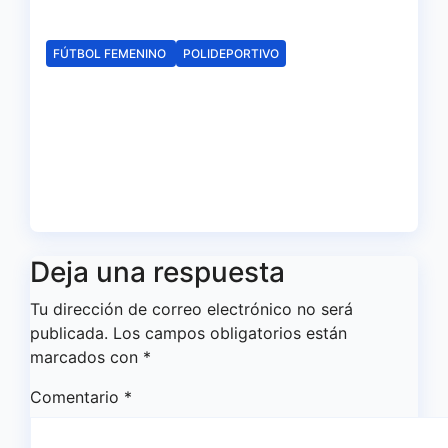
Ago 6, 2026
Redacción
FÚTBOL FEMENINO
POLIDEPORTIVO
El Fundación Cajasol Sporting
de Huelva disputará la Copa
de Andalucía en el Estadio
Antonio Toledo Sánchez
Ago 5, 2026
Redacción
Deja una respuesta
Tu dirección de correo electrónico no será
publicada.
Los campos obligatorios están
marcados con
*
Comentario
*