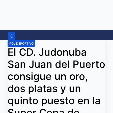
Ir
al
contenido
POLIDEPORTIVO
El CD. Judonuba
San Juan del Puerto
consigue un oro,
dos platas y un
quinto puesto en la
Super Copa de