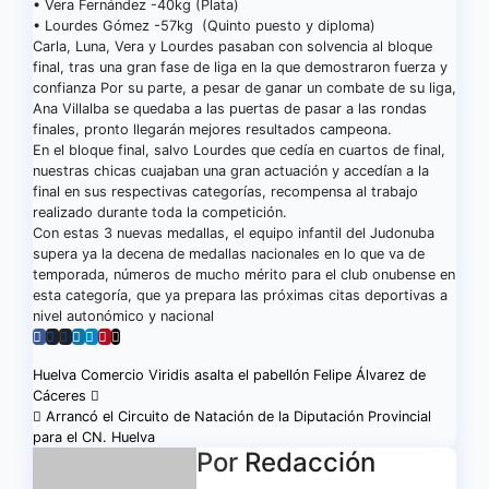
• Vera Fernández -40kg (Plata)
• Lourdes Gómez -57kg (Quinto puesto y diploma)
Carla, Luna, Vera y Lourdes pasaban con solvencia al bloque
final, tras una gran fase de liga en la que demostraron fuerza y
confianza Por su parte, a pesar de ganar un combate de su liga,
Ana Villalba se quedaba a las puertas de pasar a las rondas
finales, pronto llegarán mejores resultados campeona.
En el bloque final, salvo Lourdes que cedía en cuartos de final,
nuestras chicas cuajaban una gran actuación y accedían a la
final en sus respectivas categorías, recompensa al trabajo
realizado durante toda la competición.
Con estas 3 nuevas medallas, el equipo infantil del Judonuba
supera ya la decena de medallas nacionales en lo que va de
temporada, números de mucho mérito para el club onubense en
esta categoría, que ya prepara las próximas citas deportivas a
nivel autonómico y nacional
Navegación
Huelva Comercio Viridis asalta el pabellón Felipe Álvarez de
Cáceres
de
Arrancó el Circuito de Natación de la Diputación Provincial
para el CN. Huelva
entradas
Por
Redacción