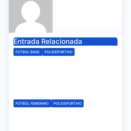
Entrada Relacionada
FÚTBOL BASE
POLIDEPORTIVO
La delegación de la RFAF en
Huelva hace público los
calendarios de la categoría
juvenil
Ago 6, 2026
Redacción
FÚTBOL FEMENINO
POLIDEPORTIVO
El Fundación Cajasol Sporting
iniciará la Liga recibiendo al
Cacereño Atlético