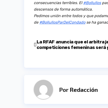
consecuencias terribles. El
#Bollullos
pas
descensos de forma automática.
Pedimos unión entre todos y que podamos 
de
#BollullosParDelCondado
se ha ganado
Navegación
La RFAF anuncia que el arbitraje
competiciones femeninas será 
de
entradas
Por
Redacción