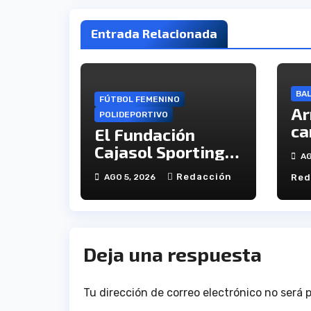
Entrada Relacionada
BA
FÚTBOL FEMENINO
Ar
POLIDEPORTIVO
ca
El Fundación
ab
Cajasol Sporting
AG
On
de Huelva
Redacción
AGO 5, 2026
Red
disputará la Copa
de Andalucía en el
Estadio Antonio
Toledo Sánchez
Deja una respuesta
Tu dirección de correo electrónico no será 