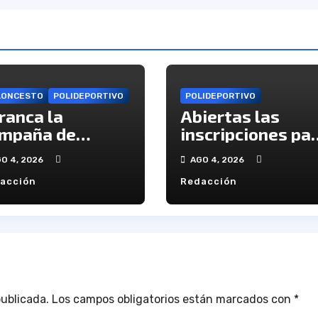
LONCESTO
POLIDEPORTIVO
POLIDEPORTIVO
ranca la
Abiertas las
mpaña de
inscripciones pa
onados del C.B.
la `Huelva Verde
O 4, 2026
AGO 4, 2026
uba
de Onúpolis
acción
Redacción
publicada.
Los campos obligatorios están marcados con
*