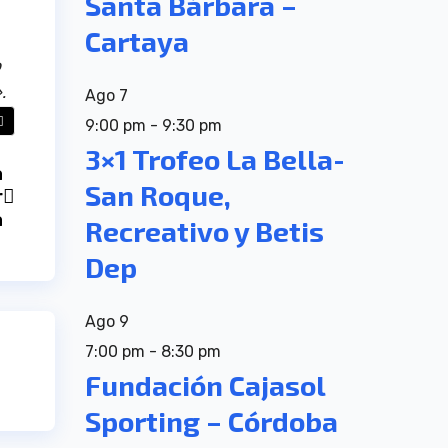
Santa Bárbara –
Cartaya
o
.
Ago
7
9:00 pm
-
9:30 pm
3×1 Trofeo La Bella-
a
San Roque,
r
a
Recreativo y Betis
Dep
Ago
9
7:00 pm
-
8:30 pm
Fundación Cajasol
Sporting – Córdoba