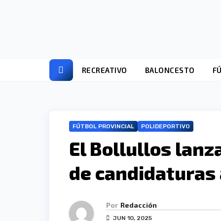
Ir
al
contenido
RECREATIVO
BALONCESTO
F
FÚTBOL PROVINCIAL
POLIDEPORTIVO
El Bollullos lanz
de candidaturas 
Por
Redacción
JUN 10, 2025