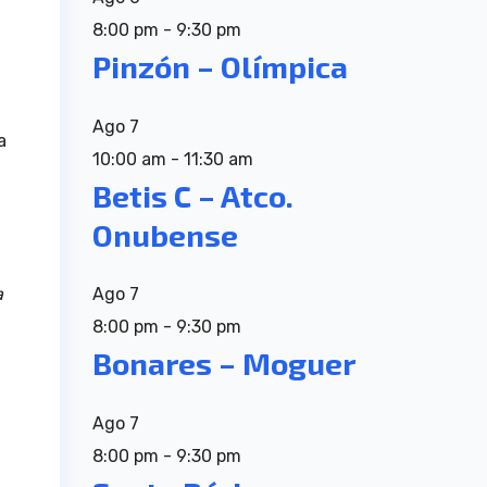
8:00 pm
-
9:30 pm
Pinzón – Olímpica
Ago
7
a
10:00 am
-
11:30 am
Betis C – Atco.
Onubense
Ago
7
a
8:00 pm
-
9:30 pm
Bonares – Moguer
Ago
7
8:00 pm
-
9:30 pm