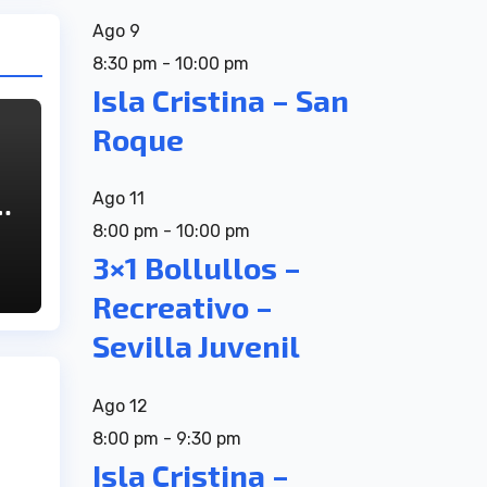
Ago
9
8:30 pm
-
10:00 pm
Isla Cristina – San
Roque
Ago
11
ra
´
8:00 pm
-
10:00 pm
3×1 Bollullos –
Recreativo –
Sevilla Juvenil
Ago
12
8:00 pm
-
9:30 pm
Isla Cristina –