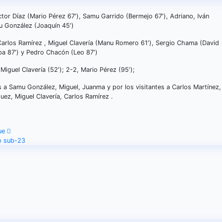
tor Díaz (Mario Pérez 67′), Samu Garrido (Bermejo 67′), Adriano, Iván
u González (Joaquín 45′)
Carlos Ramírez , Miguel Clavería (Manu Romero 61′), Sergio Chama (David
apa 87′) y Pedro Chacón (Leo 87′)
 Miguel Clavería (52′); 2-2, Mario Pérez (95′);
 a Samu González, Miguel, Juanma y por los visitantes a Carlos Martínez
ez, Miguel Clavería, Carlos Ramírez .
que
eo sub-23