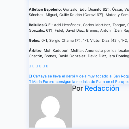
Atlético Espeleño:
Gonzalo, Edu (Juanito 82′), Óscar, Víc
Sánchez, Miguel, Guille Roldán (Garavi 67′), Mateo y Sam
Bollullos C.F.:
Adri Hernández, Carlos Martínez, Tanque, 
González 61′), Fidel, David Díaz, Brenes, Antolín (Dani R
Goles:
0-1, Sergio Chama (7′); 1-1, Víctor Díaz (42′); 1-2,
Árbitro:
Moh Kaddouri (Melilla). Amonestó por los locales
Chacón, Brenes, David González, David Díaz, Isra Domingu
Navegación
El Cartaya se lleva el derbi y deja muy tocado al San Ro
María Forero consigue la medalla de Plata en el Europ
de
Por
Redacción
entradas