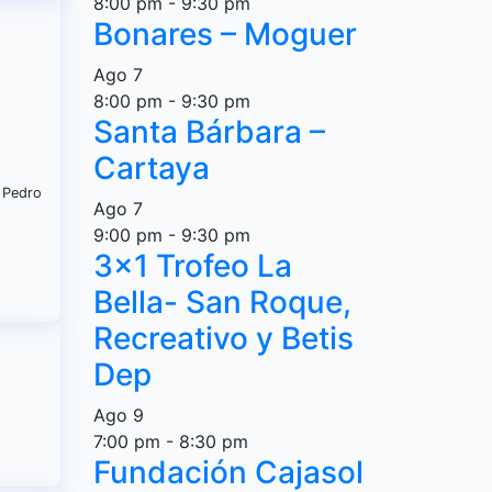
8:00 pm
-
9:30 pm
Bonares – Moguer
Ago
7
8:00 pm
-
9:30 pm
Santa Bárbara –
Cartaya
, Pedro
Ago
7
9:00 pm
-
9:30 pm
3×1 Trofeo La
Bella- San Roque,
Recreativo y Betis
Dep
Ago
9
7:00 pm
-
8:30 pm
Fundación Cajasol