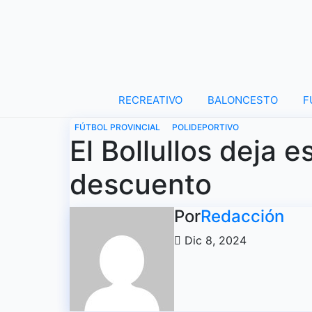
Ir
al
contenido
RECREATIVO
BALONCESTO
F
FÚTBOL PROVINCIAL
POLIDEPORTIVO
El Bollullos deja e
descuento
Por
Redacción
Dic 8, 2024