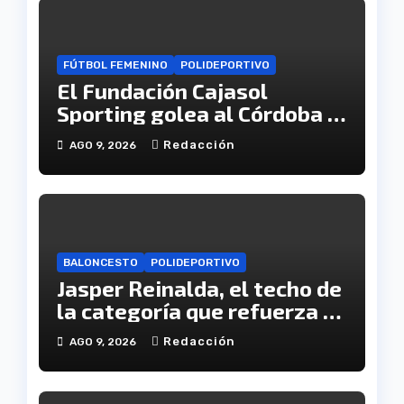
FÚTBOL FEMENINO
POLIDEPORTIVO
El Fundación Cajasol
Sporting golea al Córdoba y
se cita con el Granada en
Redacción
AGO 9, 2026
semifinales de Copa
BALONCESTO
POLIDEPORTIVO
Jasper Reinalda, el techo de
la categoría que refuerza el
juego interior del CB. Onuba
Redacción
AGO 9, 2026