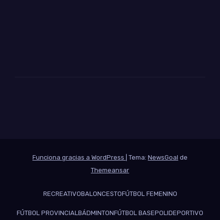
Funciona gracias a WordPress
|
Tema:
NewsGoal
de
Themeansar
RECREATIVO
BALONCESTO
FÚTBOL FEMENINO
FÚTBOL PROVINCIAL
BÁDMINTON
FÚTBOL BASE
POLIDEPORTIVO