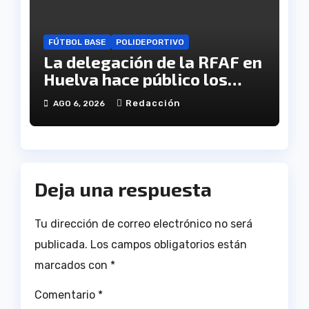
FÚTBOL BASE
POLIDEPORTIVO
La delegación de la RFAF en
Huelva hace público los
calendarios de la categoría
Redacción
AGO 6, 2026
juvenil
Deja una respuesta
Tu dirección de correo electrónico no será
publicada.
Los campos obligatorios están
marcados con
*
Comentario
*