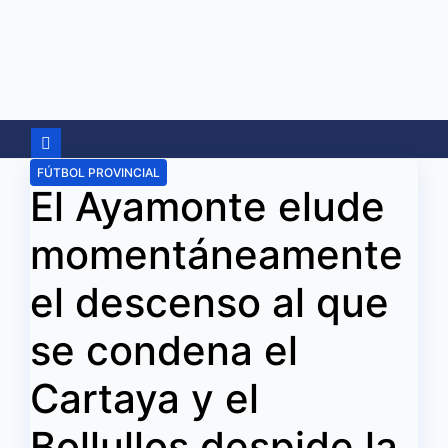
Ir
al
contenido
FÚTBOL PROVINCIAL
El Ayamonte elude
momentáneamente
el descenso al que
se condena el
Cartaya y el
Bollullos despide la