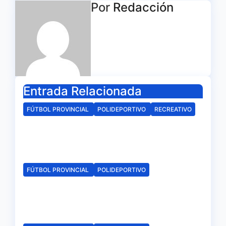
Por
Redacción
entradas
Entrada Relacionada
FÚTBOL PROVINCIAL
POLIDEPORTIVO
RECREATIVO
Establecidos los horarios del
Trofeo La Bella de este viernes
Ago 4, 2026
Redacción
FÚTBOL PROVINCIAL
POLIDEPORTIVO
Calendarios de los dos grupos
de 2ª Andaluza Senior
Ago 4, 2026
Redacción