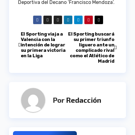
Deportiva del Decano ‘Francisco Mendoza’.
Navegación
El Sporting viaja a
El Sporting buscará
Valencia con la
su primer triunfo
intención de lograr
liguero ante un
de
su primera victoria
complicado rival
en la Liga
como el Atlético de
entradas
Madrid
Por
Redacción