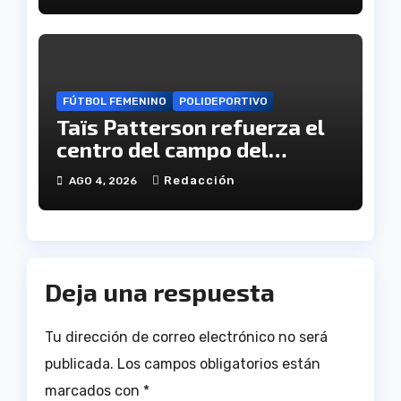
Antonio Toledo Sánchez
FÚTBOL FEMENINO
POLIDEPORTIVO
Taïs Patterson refuerza el
centro del campo del
Fundación Cajasol Sporting
Redacción
AGO 4, 2026
de Huelva
Deja una respuesta
Tu dirección de correo electrónico no será
publicada.
Los campos obligatorios están
marcados con
*