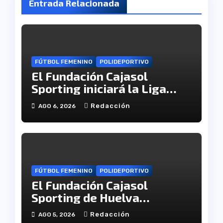
Entrada Relacionada
FÚTBOL FEMENINO
POLIDEPORTIVO
El Fundación Cajasol
Sporting iniciará la Liga
recibiendo al Cacereño
Redacción
AGO 6, 2026
Atlético
FÚTBOL FEMENINO
POLIDEPORTIVO
El Fundación Cajasol
Sporting de Huelva
disputará la Copa de
Redacción
AGO 5, 2026
Andalucía en el Estadio