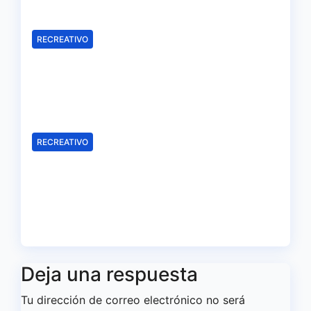
Ago 7, 2026
Redacción
RECREATIVO
Samu Cortés e Iván Benito, la
ilusión de los jóvenes al
servicio del Decano
Ago 6, 2026
Redacción
RECREATIVO
El Recreativo homenajea a las
víctimas del 20-D en el XX
aniversario de la tragedia
Ago 5, 2026
Redacción
Deja una respuesta
Tu dirección de correo electrónico no será