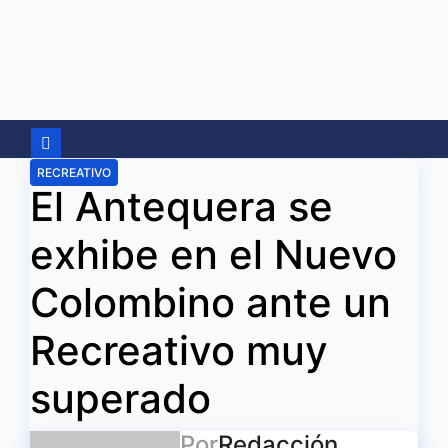
Ir
al
contenido
RECREATIVO
El Antequera se
exhibe en el Nuevo
Colombino ante un
Recreativo muy
superado
Por
Redacción