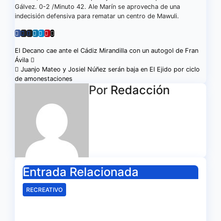
Gálvez. 0-2 /Minuto 42. Ale Marín se aprovecha de una
indecisión defensiva para rematar un centro de Mawuli.
Navegación
El Decano cae ante el Cádiz Mirandilla con un autogol de Fran
Ávila
de
Juanjo Mateo y Josiel Núñez serán baja en El Ejido por ciclo
de amonestaciones
entradas
Por
Redacción
Entrada Relacionada
RECREATIVO
Mala imagen de un Recreativo
inócuo