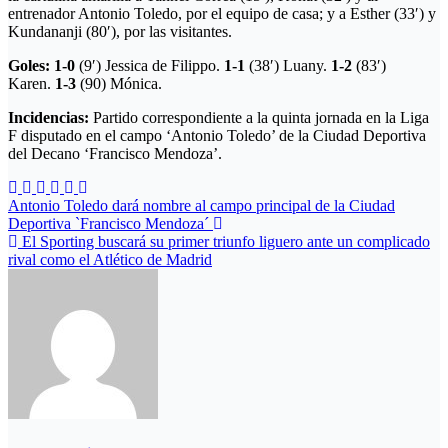
entrenador Antonio Toledo, por el equipo de casa; y a Esther (33′) y
Kundananji (80′), por las visitantes.
Goles: 1-0
(9′) Jessica de Filippo.
1-1
(38′) Luany.
1-2
(83′)
Karen.
1-3
(90) Mónica.
Incidencias:
Partido correspondiente a la quinta jornada en la Liga
F disputado en el campo ‘Antonio Toledo’ de la Ciudad Deportiva
del Decano ‘Francisco Mendoza’.
Navegación
Antonio Toledo dará nombre al campo principal de la Ciudad
Deportiva `Francisco Mendoza´
de
El Sporting buscará su primer triunfo liguero ante un complicado
entradas
rival como el Atlético de Madrid