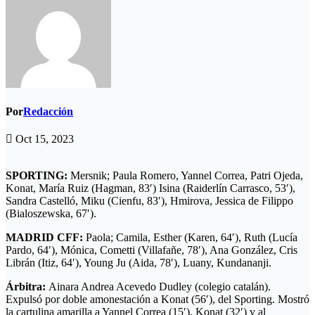
Por
Redacción
Oct 15, 2023
SPORTING:
Mersnik; Paula Romero, Yannel Correa, Patri Ojeda,
Konat, María Ruiz (Hagman, 83′) Isina (Raiderlín Carrasco, 53′),
Sandra Castelló, Miku (Cienfu, 83′), Hmirova, Jessica de Filippo
(Bialoszewska, 67′).
MADRID CFF:
Paola; Camila, Esther (Karen, 64′), Ruth (Lucía
Pardo, 64′), Mónica, Cometti (Villafañe, 78′), Ana González, Cris
Librán (Itiz, 64′), Young Ju (Aida, 78′), Luany, Kundananji.
Árbitra:
Ainara Andrea Acevedo Dudley (colegio catalán).
Expulsó por doble amonestación a Konat (56′), del Sporting. Mostró
la cartulina amarilla a Yannel Correa (15′), Konat (32′) y al