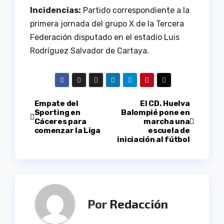
Incidencias:
Partido correspondiente a la
primera jornada del grupo X de la Tercera
Federación disputado en el estadio Luis
Rodríguez Salvador de Cartaya.
Navegación
Empate del
El CD. Huelva
Sporting en
Balompié pone en
Cáceres para
marcha una
de
comenzar la Liga
escuela de
iniciación al fútbol
entradas
Por
Redacción