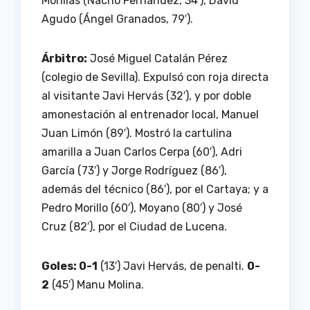
Morillas (Nacho Fernández, 34′), David
Agudo (Ángel Granados, 79′).
Árbitro:
José Miguel Catalán Pérez
(colegio de Sevilla). Expulsó con roja directa
al visitante Javi Hervás (32′), y por doble
amonestación al entrenador local, Manuel
Juan Limón (89′). Mostró la cartulina
amarilla a Juan Carlos Cerpa (60′), Adri
García (73′) y Jorge Rodríguez (86′),
además del técnico (86′), por el Cartaya; y a
Pedro Morillo (60′), Moyano (80′) y José
Cruz (82′), por el Ciudad de Lucena.
Goles: 0-1
(13′) Javi Hervás, de penalti.
0-
2
(45′) Manu Molina.