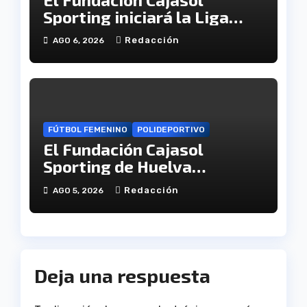
Sporting iniciará la Liga
recibiendo al Cacereño
Redacción
AGO 6, 2026
Atlético
FÚTBOL FEMENINO
POLIDEPORTIVO
El Fundación Cajasol
Sporting de Huelva
disputará la Copa de
Redacción
AGO 5, 2026
Andalucía en el Estadio
Antonio Toledo Sánchez
Deja una respuesta