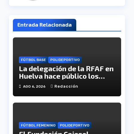
Entrada Relacionada
FÚTBOL BASE
POLIDEPORTIVO
La delegación de la RFAF en
Huelva hace público los
calendarios de la categoría
Redacción
AGO 6, 2026
juvenil
FÚTBOL FEMENINO
POLIDEPORTIVO
El Fundación Cajasol