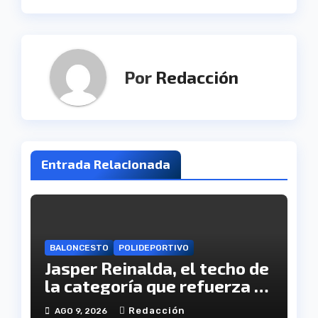
Por
Redacción
Entrada Relacionada
BALONCESTO
POLIDEPORTIVO
Jasper Reinalda, el techo de
la categoría que refuerza el
juego interior del CB. Onuba
Redacción
AGO 9, 2026