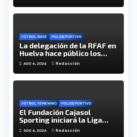
FÚTBOL BASE
POLIDEPORTIVO
La delegación de la RFAF en
Huelva hace público los
calendarios de la categoría
Redacción
AGO 6, 2026
juvenil
FÚTBOL FEMENINO
POLIDEPORTIVO
El Fundación Cajasol
Sporting iniciará la Liga
recibiendo al Cacereño
Redacción
AGO 6, 2026
Atlético