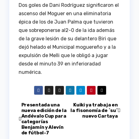
Dos goles de Dani Rodríguez significaron el
ascenso del Moguer en una eliminatoria
épica de los de Juan Palma que tuvieron
que sobreponerse al2-0 de la ida además
de la grave lesión de su delantero Biri que
dejó helado el Municipal moguereño y a la
expulsión de Melli que le obligó a jugar
desde el minuto 39 en inferioradad
numérica.
Navegación
Presentada una
Kuiki ya trabaja en
nueva edición de la
la fisonomía de `su´
Andévalo Cup para
nuevo Cartaya
de
categorías
Benjamín y Alevín
entradas
de fútbol-7