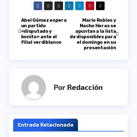
Navegación
Abel Gómez espera
Mario Robles y
un partido
Nacho Heras se
«disputado y
apuntan a la lista
de
bonito» ante el
de disponibles para
filial verdiblanco
el domingo en su
entradas
presentación
Por
Redacción
Entrada Relacionada