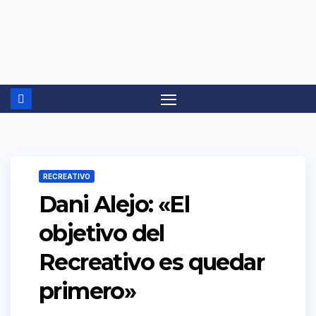
Ir
al
contenido
RECREATIVO
Dani Alejo: «El
objetivo del
Recreativo es quedar
primero»