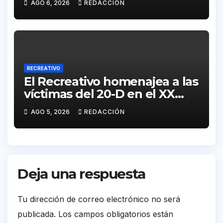
AGO 6, 2026
REDACCIÓN
RECREATIVO
El Recreativo homenajea a las
víctimas del 20-D en el XX
aniversario de la tragedia
AGO 5, 2026
REDACCIÓN
Deja una respuesta
Tu dirección de correo electrónico no será
publicada.
Los campos obligatorios están