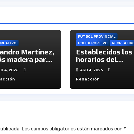
FÚTBOL PROVINCIAL
CREATIVO
POLIDEPORTIVO
RECREATIV
andro Martínez,
Establecidos los
s madera para
horarios del
 ataque del
Trofeo La Bella 
O 4, 2026
AGO 4, 2026
cano
este viernes
acción
Redacción
publicada.
Los campos obligatorios están marcados con
*