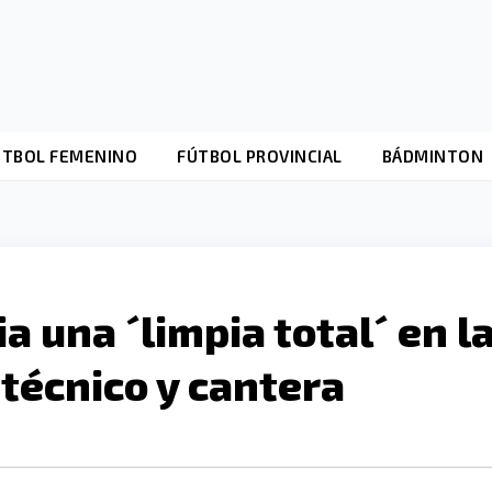
ÚTBOL FEMENINO
FÚTBOL PROVINCIAL
BÁDMINTON
a una ´limpia total´ en l
 técnico y cantera