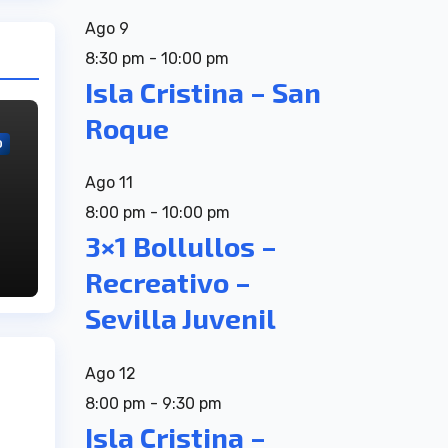
Ago
9
8:30 pm
-
10:00 pm
Isla Cristina – San
Roque
O
Ago
11
8:00 pm
-
10:00 pm
de
3×1 Bollullos –
Recreativo –
Sevilla Juvenil
Ago
12
8:00 pm
-
9:30 pm
Isla Cristina –