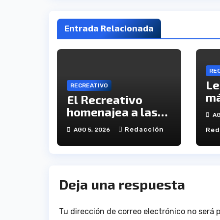
Entrada Relacionada
RE
Le
RECREATIVO
má
El Recreativo
el
homenajea a las
AG
De
víctimas del 20-D
Redacción
AGO 5, 2026
Red
en el XX
aniversario de la
tragedia
Deja una respuesta
Tu dirección de correo electrónico no será 