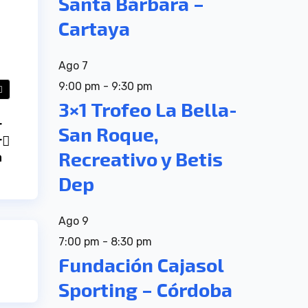
Santa Bárbara –
Cartaya
Ago
7
9:00 pm
-
9:30 pm
3×1 Trofeo La Bella-
r
San Roque,
r
Recreativo y Betis
a
Dep
Ago
9
7:00 pm
-
8:30 pm
Fundación Cajasol
Sporting – Córdoba