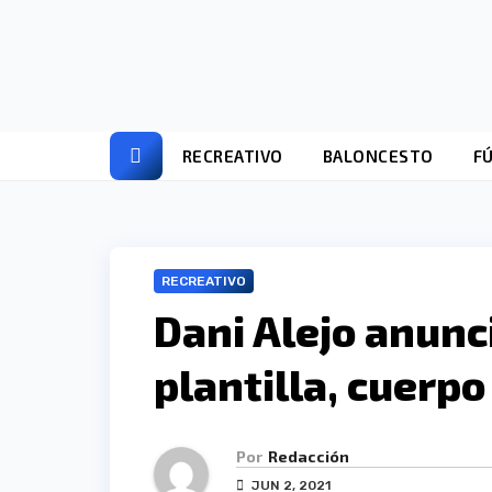
Ir
al
contenido
RECREATIVO
BALONCESTO
F
RECREATIVO
Dani Alejo anunci
plantilla, cuerpo
Por
Redacción
JUN 2, 2021