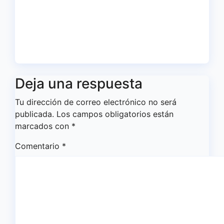
El IES La Orden presenta en el
Ayuntamiento la vuelta de la
gran final por el título de liga
May 19, 2026
Redacción
Deja una respuesta
Tu dirección de correo electrónico no será
publicada.
Los campos obligatorios están
marcados con
*
Comentario
*