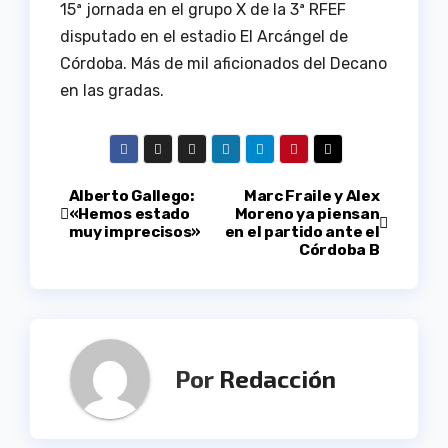
15ª jornada en el grupo X de la 3ª RFEF
disputado en el estadio El Arcángel de
Córdoba. Más de mil aficionados del Decano
en las gradas.
Navegación
Alberto Gallego:
Marc Fraile y Alex
«Hemos estado
Moreno ya piensan
muy imprecisos»
en el partido ante el
de
Córdoba B
entradas
Por
Redacción