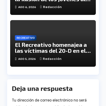
servicio del Decano
Redacción
AGO 6, 2026
RECREATIVO
El Recreativo homenajea a
las víctimas del 20-D en el
XX aniversario de la
Redacción
AGO 5, 2026
tragedia
Deja una respuesta
Tu dirección de correo electrónico no será