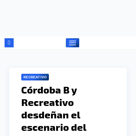
Ir
al
contenido
RECREATIVO
Córdoba B y
Recreativo
desdeñan el
escenario del