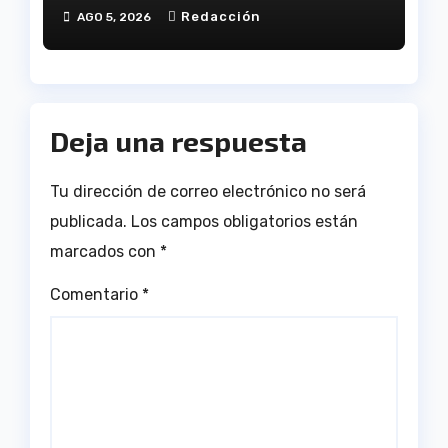
XX aniversario de la
Redacción
AGO 5, 2026
tragedia
Deja una respuesta
Tu dirección de correo electrónico no será
publicada.
Los campos obligatorios están
marcados con
*
Comentario
*