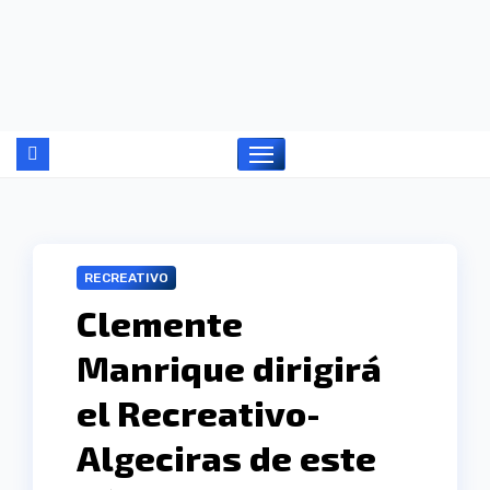
Ir
al
contenido
RECREATIVO
Clemente
Manrique dirigirá
el Recreativo-
Algeciras de este