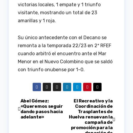
victorias locales, 1 empate y 1 triunfo
visitante, mostrando un total de 23
amarillas y 1 roja.
Su único antecedente con el Decano se
remonta a la temporada 22/23 en 2ª RFEF
cuando arbitró el encuentro ante el Mar
Menor en el Nuevo Colombino que se saldó
con triunfo onubense por 1-0.
Navegación
Abel Gómez:
El Recreativo y la
«Queremos seguir
Coordinación de
dando pasos hacia
Trasplantes de
de
adelante»
Huelva renuevan la
campaña de
entradas
promoción para la
donación de