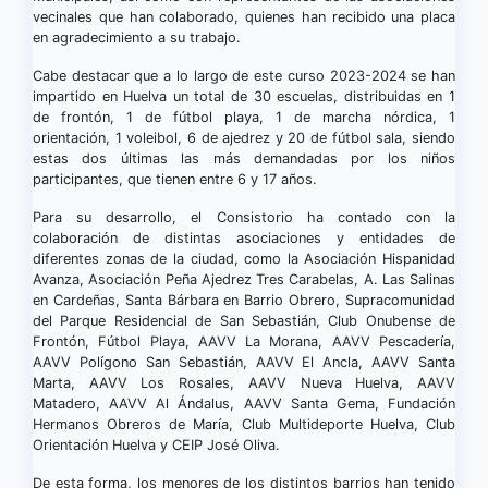
vecinales que han colaborado, quienes han recibido una placa
en agradecimiento a su trabajo.
Cabe destacar que a lo largo de este curso 2023-2024 se han
impartido en Huelva un total de 30 escuelas, distribuidas en 1
de frontón, 1 de fútbol playa, 1 de marcha nórdica, 1
orientación, 1 voleibol, 6 de ajedrez y 20 de fútbol sala, siendo
estas dos últimas las más demandadas por los niños
participantes, que tienen entre 6 y 17 años.
Para su desarrollo, el Consistorio ha contado con la
colaboración de distintas asociaciones y entidades de
diferentes zonas de la ciudad, como la Asociación Hispanidad
Avanza, Asociación Peña Ajedrez Tres Carabelas, A. Las Salinas
en Cardeñas, Santa Bárbara en Barrio Obrero, Supracomunidad
del Parque Residencial de San Sebastián, Club Onubense de
Frontón, Fútbol Playa, AAVV La Morana, AAVV Pescadería,
AAVV Polígono San Sebastián, AAVV El Ancla, AAVV Santa
Marta, AAVV Los Rosales, AAVV Nueva Huelva, AAVV
Matadero, AAVV Al Ándalus, AAVV Santa Gema, Fundación
Hermanos Obreros de María, Club Multideporte Huelva, Club
Orientación Huelva y CEIP José Oliva.
De esta forma, los menores de los distintos barrios han tenido