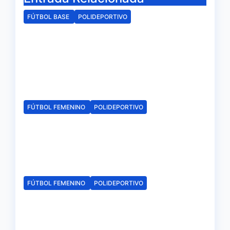
FÚTBOL BASE
POLIDEPORTIVO
La delegación de la RFAF en
Huelva hace público los
calendarios de la categoría
juvenil
Ago 6, 2026
Redacción
FÚTBOL FEMENINO
POLIDEPORTIVO
El Fundación Cajasol Sporting
iniciará la Liga recibiendo al
Cacereño Atlético
Ago 6, 2026
Redacción
FÚTBOL FEMENINO
POLIDEPORTIVO
El Fundación Cajasol Sporting
de Huelva disputará la Copa
de Andalucía en el Estadio