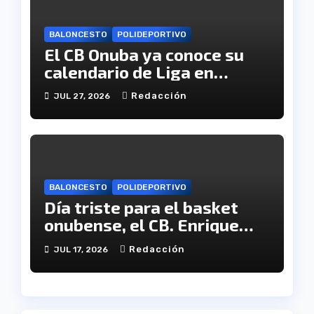
BALONCESTO
POLIDEPORTIVO
El CB Onuba ya conoce su
calendario de Liga en
Tercera FEB
Redacción
JUL 27, 2026
BALONCESTO
POLIDEPORTIVO
Día triste para el basket
onubense, el CB. Enrique
Benítez cesa en su
Redacción
JUL 17, 2026
actividad como club