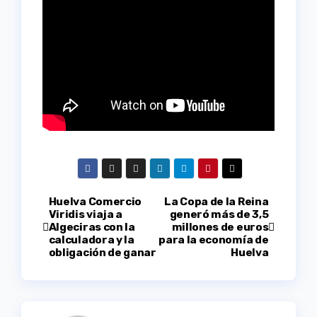
Navegación
Huelva Comercio
La Copa de la Reina
Viridis viaja a
generó más de 3,5
Algeciras con la
millones de euros
de
calculadora y la
para la economía de
obligación de ganar
Huelva
entradas