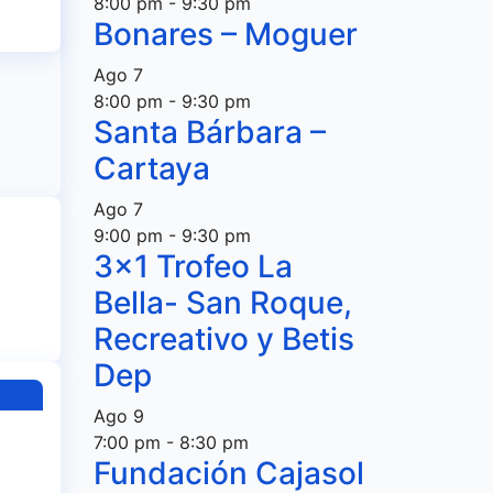
8:00 pm
-
9:30 pm
Bonares – Moguer
Ago
7
8:00 pm
-
9:30 pm
Santa Bárbara –
Cartaya
Ago
7
9:00 pm
-
9:30 pm
3×1 Trofeo La
Bella- San Roque,
Recreativo y Betis
Dep
Ago
9
7:00 pm
-
8:30 pm
Fundación Cajasol
el