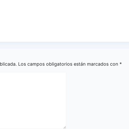
iga en Tercera
CB. Enrique Beníte
cesa en su activid
como club
27, 2026
Redacción
Jul 17, 2026
Redacción
blicada.
Los campos obligatorios están marcados con
*