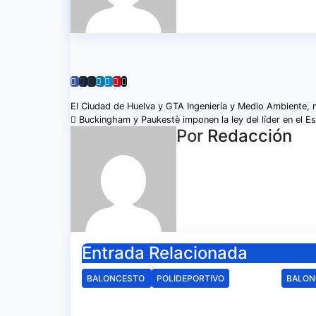
Navegación
El Ciudad de Huelva y GTA Ingeniería y Medio Ambiente, m
Buckingham y Paukestè imponen la ley del líder en el E
de
Por
Redacción
entradas
Entrada Relacionada
BALONCESTO
POLIDEPORTIVO
BALO
Arranca la campaña
El 
de abonados del C.B.
cono