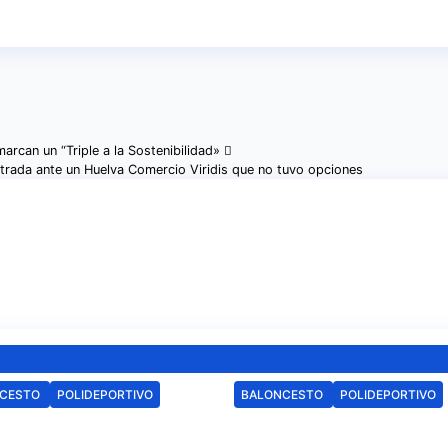
arcan un “Triple a la Sostenibilidad»
strada ante un Huelva Comercio Viridis que no tuvo opciones
NCESTO
POLIDEPORTIVO
BALONCESTO
POLIDEPORTIVO
CB Onuba ya
Día triste para el
ce su calendario
basket onubense, 