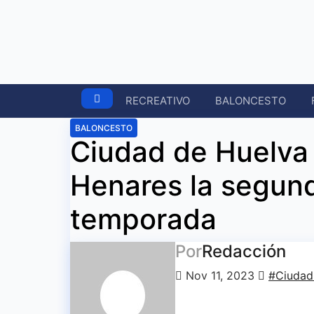
Ir
al
contenido
RECREATIVO
BALONCESTO
BALONCESTO
Ciudad de Huelva
Henares la segund
temporada
Por
Redacción
Nov 11, 2023
#Ciudad