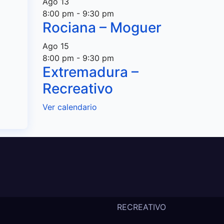
Ago
13
8:00 pm
-
9:30 pm
Rociana – Moguer
Ago
15
8:00 pm
-
9:30 pm
Extremadura –
Recreativo
Ver calendario
RECREATIVO