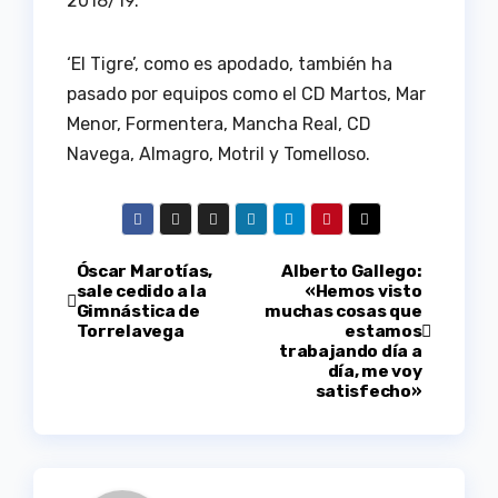
2018/19.
‘El Tigre’, como es apodado, también ha
pasado por equipos como el CD Martos, Mar
Menor, Formentera, Mancha Real, CD
Navega, Almagro, Motril y Tomelloso.
Navegación
Óscar Marotías,
Alberto Gallego:
sale cedido a la
«Hemos visto
Gimnástica de
muchas cosas que
de
Torrelavega
estamos
trabajando día a
entradas
día, me voy
satisfecho»