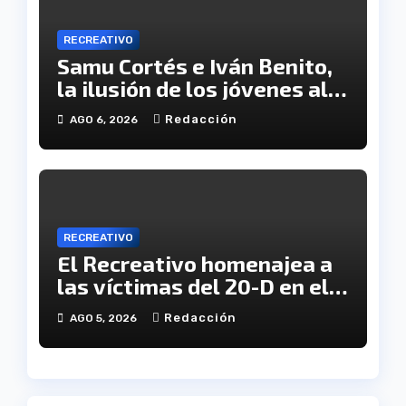
RECREATIVO
Samu Cortés e Iván Benito,
la ilusión de los jóvenes al
servicio del Decano
Redacción
AGO 6, 2026
RECREATIVO
El Recreativo homenajea a
las víctimas del 20-D en el
XX aniversario de la
Redacción
AGO 5, 2026
tragedia