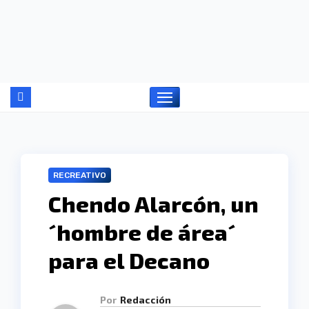
Ir
al
contenido
RECREATIVO
Chendo Alarcón, un
´hombre de área´
para el Decano
Por
Redacción