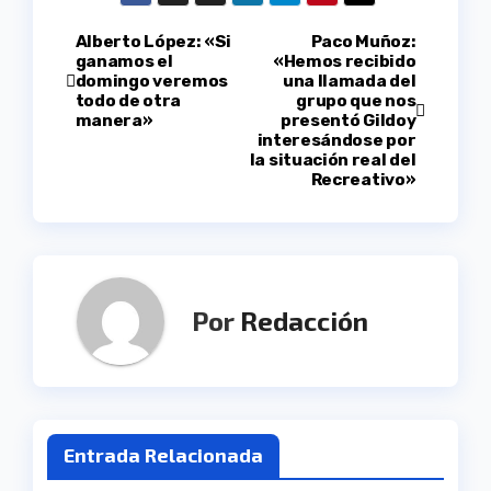
Navegación
Alberto López: «Si
Paco Muñoz:
ganamos el
«Hemos recibido
domingo veremos
una llamada del
de
todo de otra
grupo que nos
manera»
presentó Gildoy
entradas
interesándose por
la situación real del
Recreativo»
Por
Redacción
Entrada Relacionada