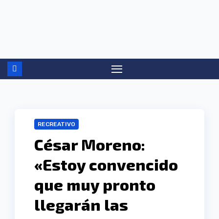
Ir
al
contenido
RECREATIVO
César Moreno:
«Estoy convencido
que muy pronto
llegarán las