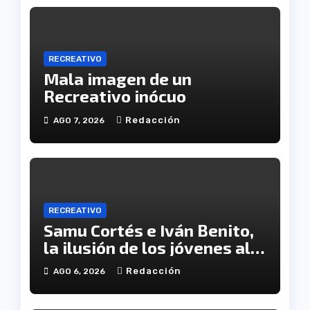
RECREATIVO
Mala imagen de un
Recreativo inócuo
Redacción
AGO 7, 2026
RECREATIVO
Samu Cortés e Iván Benito,
la ilusión de los jóvenes al
servicio del Decano
Redacción
AGO 6, 2026