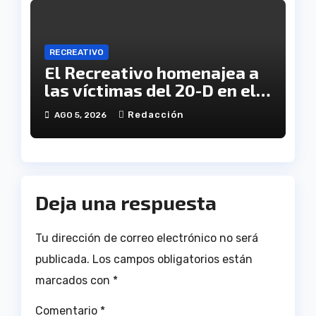
RECREATIVO
El Recreativo homenajea a
las víctimas del 20-D en el
XX aniversario de la
Redacción
AGO 5, 2026
tragedia
Deja una respuesta
Tu dirección de correo electrónico no será
publicada.
Los campos obligatorios están
marcados con
*
Comentario
*