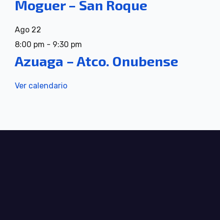
Moguer – San Roque
Ago
22
8:00 pm
-
9:30 pm
Azuaga – Atco. Onubense
Ver calendario