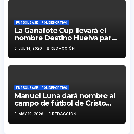
FÚTBOL BASE
POLIDEPORTIVO
La Gañafote Cup llevará el
nombre Destino Huelva para
reforzar la proyección
JUL 14, 2026
REDACCIÓN
internacional de la provincia
FÚTBOL BASE
POLIDEPORTIVO
Manuel Luna dará nombre al
campo de fútbol de Cristo
Pobre
MAY 19, 2026
REDACCIÓN