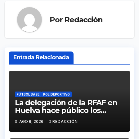
Por
Redacción
Entrada Relacionada
FÚTBOL BASE
POLIDEPORTIVO
La delegación de la RFAF en
Huelva hace público los
calendarios de la categoría
AGO 6, 2026
REDACCIÓN
juvenil