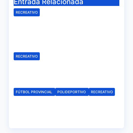
Entrada Relacionada
RECREATIVO
El Recreativo homenajea a las
víctimas del 20-D en el XX
aniversario de la tragedia
Ago 5, 2026
Redacción
RECREATIVO
Leandro Martínez, más madera
para el ataque del Decano
Ago 4, 2026
Redacción
FÚTBOL PROVINCIAL
POLIDEPORTIVO
RECREATIVO
Establecidos los horarios del
Trofeo La Bella de este viernes
Ago 4, 2026
Redacción